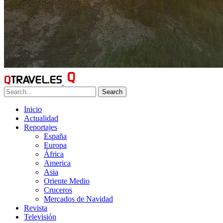
Search
Inicio
Actualidad
Reportajes
España
Europa
África
America
Asia
Oriente Medio
Cruceros
Mercados de Navidad
Revista
Televisión