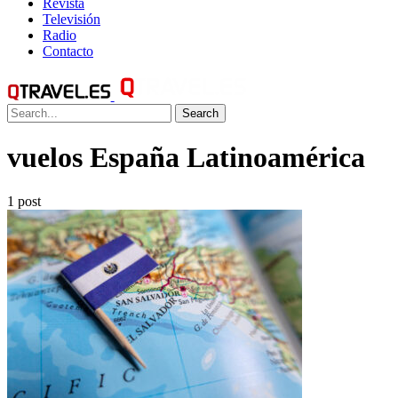
Revista
Televisión
Radio
Contacto
Search
vuelos España Latinoamérica
1 post