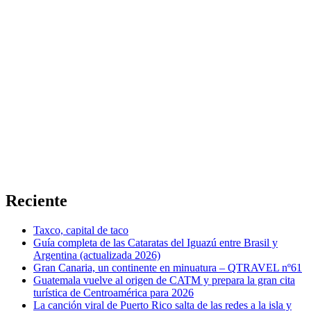
Reciente
Taxco, capital de taco
Guía completa de las Cataratas del Iguazú entre Brasil y
Argentina (actualizada 2026)
Gran Canaria, un continente en minuatura – QTRAVEL nº61
Guatemala vuelve al origen de CATM y prepara la gran cita
turística de Centroamérica para 2026
La canción viral de Puerto Rico salta de las redes a la isla y