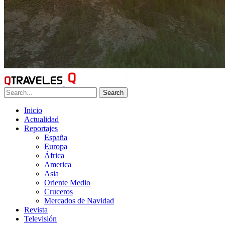
Search
Inicio
Actualidad
Reportajes
España
Europa
África
America
Asia
Oriente Medio
Cruceros
Mercados de Navidad
Revista
Televisión