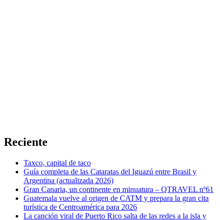
Reciente
Taxco, capital de taco
Guía completa de las Cataratas del Iguazú entre Brasil y
Argentina (actualizada 2026)
Gran Canaria, un continente en minuatura – QTRAVEL nº61
Guatemala vuelve al origen de CATM y prepara la gran cita
turística de Centroamérica para 2026
La canción viral de Puerto Rico salta de las redes a la isla y