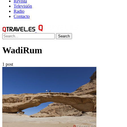
Revista
Televisión
Radio
Contacto
Search
WadiRum
1 post