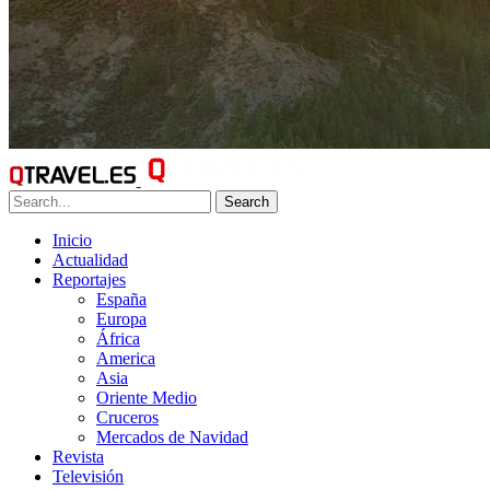
Search
Inicio
Actualidad
Reportajes
España
Europa
África
America
Asia
Oriente Medio
Cruceros
Mercados de Navidad
Revista
Televisión