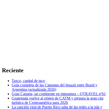
Reciente
Taxco, capital de taco
Guía completa de las Cataratas del Iguazú entre Brasil y
Argentina (actualizada 2026)
Gran Canaria, un continente en minuatura – QTRAVEL nº61
Guatemala vuelve al origen de CATM y prepara la gran cita
turística de Centroamérica para 2026
La canción viral de Puerto Rico salta de las redes a la isla y