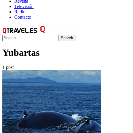
Revista
Televisión
Radio
Contacto
Search
Yubartas
1 post