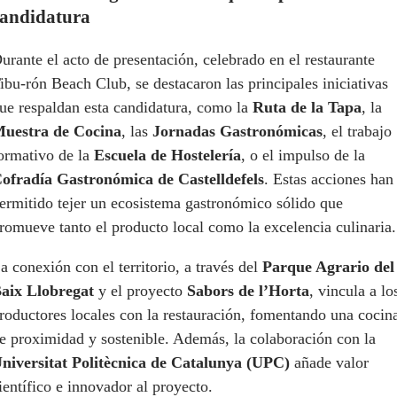
candidatura
urante el acto de presentación, celebrado en el restaurante
ibu-rón Beach Club, se destacaron las principales iniciativas
ue respaldan esta candidatura, como la
Ruta de la Tapa
, la
uestra de Cocina
, las
Jornadas Gastronómicas
, el trabajo
ormativo de la
Escuela de Hostelería
, o el impulso de la
ofradía Gastronómica de Castelldefels
. Estas acciones han
ermitido tejer un ecosistema gastronómico sólido que
romueve tanto el producto local como la excelencia culinaria.
a conexión con el territorio, a través del
Parque Agrario del
aix Llobregat
y el proyecto
Sabors de l’Horta
, vincula a lo
roductores locales con la restauración, fomentando una cocin
e proximidad y sostenible. Además, la colaboración con la
niversitat Politècnica de Catalunya (UPC)
añade valor
ientífico e innovador al proyecto.