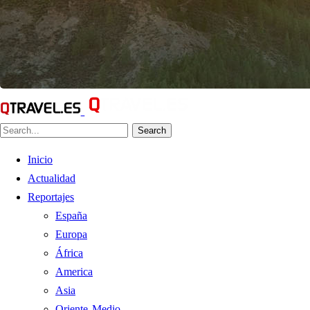
Search
Inicio
Actualidad
Reportajes
España
Europa
África
America
Asia
Oriente Medio