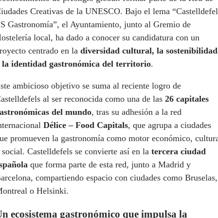
iudades Creativas de la UNESCO. Bajo el lema “Castelldefel
S Gastronomía”, el Ayuntamiento, junto al Gremio de
ostelería local, ha dado a conocer su candidatura con un
royecto centrado en la
diversidad cultural, la sostenibilidad
 la identidad gastronómica del territorio
.
ste ambicioso objetivo se suma al reciente logro de
astelldefels al ser reconocida como una de las
26 capitales
astronómicas del mundo
, tras su adhesión a la red
nternacional
Délice – Food Capitals
, que agrupa a ciudades
ue promueven la gastronomía como motor económico, cultur
 social. Castelldefels se convierte así en la
tercera ciudad
spañola
que forma parte de esta red, junto a Madrid y
arcelona, compartiendo espacio con ciudades como Bruselas,
ontreal o Helsinki.
n ecosistema gastronómico que impulsa la