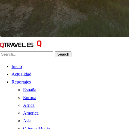
Search
Inicio
Actualidad
Reportajes
España
Europa
África
America
Asia
Oriente Medio