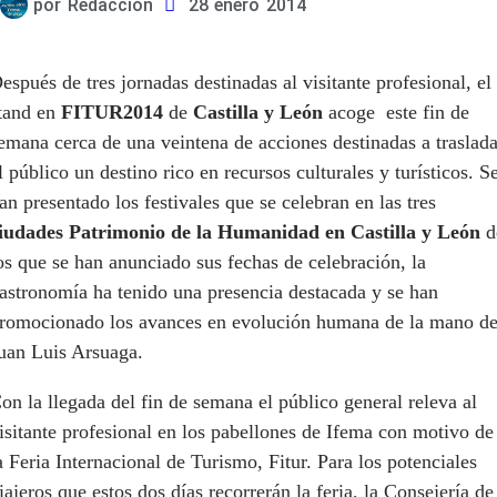
por
Redacción
28 enero 2014
espués de tres jornadas destinadas al visitante profesional, el
tand en
FITUR2014
de
Castilla y León
acoge este fin de
emana cerca de una veintena de acciones destinadas a traslada
l público un destino rico en recursos culturales y turísticos. S
an presentado los festivales que se celebran en las tres
iudades Patrimonio de la Humanidad en Castilla y León
d
os que se han anunciado sus fechas de celebración, la
astronomía ha tenido una presencia destacada y se han
romocionado los avances en evolución humana de la mano d
uan Luis Arsuaga.
on la llegada del fin de semana el público general releva al
isitante profesional en los pabellones de Ifema con motivo de
a Feria Internacional de Turismo, Fitur. Para los potenciales
iajeros que estos dos días recorrerán la feria, la Consejería de