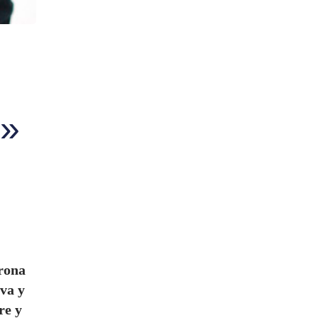
s»
rona
ava y
re y