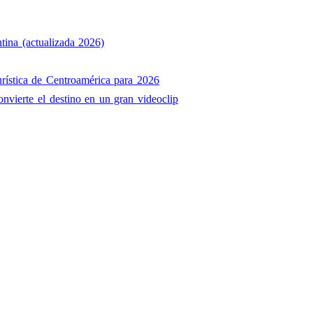
tina (actualizada 2026)
rística de Centroamérica para 2026
onvierte el destino en un gran videoclip