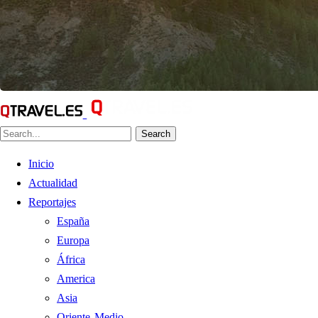
Search
Inicio
Actualidad
Reportajes
España
Europa
África
America
Asia
Oriente Medio