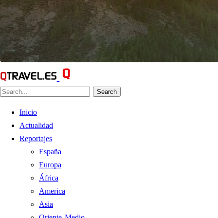
Search
Inicio
Actualidad
Reportajes
España
Europa
África
America
Asia
Oriente Medio