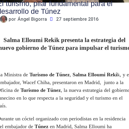
El turismo, pilar fundamental para el
desarrollo de Túnez
por
Ángel Bigorra
27 septiembre 2016
Salma Elloumi Rekik presenta la estrategia del
nuevo gobierno de Túnez para impulsar el turism
a Ministra de
Turismo de Túnez
,
Salma Elloumi Reki
k, y e
mbajador, Wacef Chiha, presentaron en Madrid, junto a la
ficina de
Turismo de Túnez
, la nueva estrategia del gobiern
unecino en lo que respecta a la seguridad y el turismo en el
aís.
urante un cóctel organizado con periodistas en la residencia
el embajador de
Túnez
en Madrid, Salma Elloumi ha