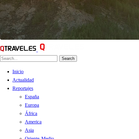
Search
Inicio
Actualidad
Reportajes
España
Europa
África
America
Asia
Oriente Medio