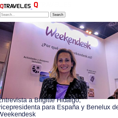
Search
Entrevista a Brigitte Hidalgo,
vicepresidenta para España y Benelux d
Weekendesk