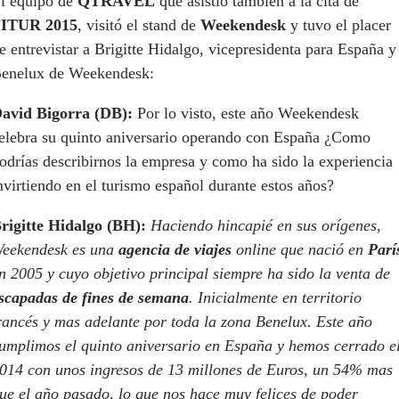
l equipo de
QTRAVEL
que asistió también a la cita de
ITUR 2015
, visitó el stand de
Weekendesk
y tuvo el placer
e entrevistar a Brigitte Hidalgo, vicepresidenta para España y
enelux de Weekendesk:
avid Bigorra (DB):
Por lo visto, este año Weekendesk
elebra su quinto aniversario operando con España ¿Como
odrías describirnos la empresa y como ha sido la experiencia
nvirtiendo en el turismo español durante estos años?
rigitte Hidalgo (BH):
Haciendo hincapié en sus orígenes,
eekendesk es una
agencia de viajes
online que nació en
Parí
n 2005 y cuyo objetivo principal siempre ha sido la venta de
scapadas de fines de semana
. Inicialmente en territorio
rancés y mas adelante por toda la zona Benelux. Este año
umplimos el quinto aniversario en España y hemos cerrado e
014 con unos ingresos de 13 millones de Euros, un 54% mas
ue el año pasado, lo que nos hace muy felices de poder