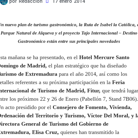
por
Redacción
17 enero 2014
n nuevo plan de turismo gastronómico, la Ruta de Isabel la Católica, 
Parque Natural de Alqueva y el proyecto Tajo Internacional – Destino
Gastronómico están entre sus principales novedades
sta mañana se ha presentado, en el
Hotel Mercure Santo
omingo de Madrid,
el plan estratégico que ha diseñado
urismo de Extremadura
para el año 2014, así como los
etalles referentes a su próxima participación en la
Feria
nternacional de Turismo de Madrid, Fitur,
que tendrá luga
ntre los próximos 22 y 26 de Enero (Pabellón 7, Stand 7B06)
n acto presidido por el
Consejero de Fomento, Vivienda,
rdenación del Territorio y Turismo, Víctor Del Moral, y l
irectora General de Turismo del Gobierno de
xtremadura, Elisa Cruz,
quienes han transmitido la