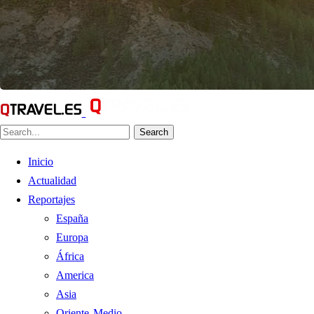
Search
Inicio
Actualidad
Reportajes
España
Europa
África
America
Asia
Oriente Medio