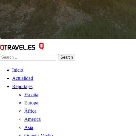
Search
Inicio
Actualidad
Reportajes
España
Europa
África
America
Asia
Oriente Medio