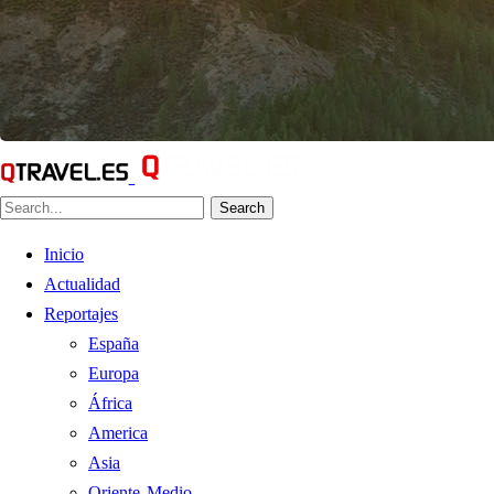
Search
Inicio
Actualidad
Reportajes
España
Europa
África
America
Asia
Oriente Medio