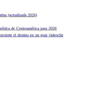
tina (actualizada 2026)
rística de Centroamérica para 2026
onvierte el destino en un gran videoclip