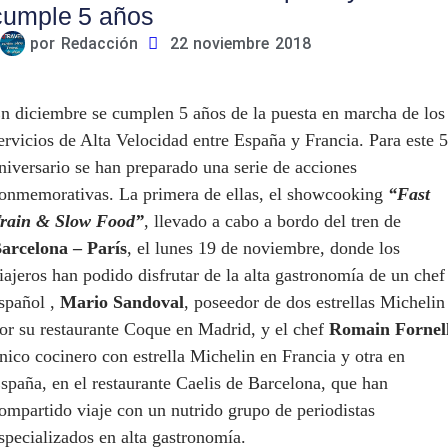
cumple 5 años
por
Redacción
22 noviembre 2018
n diciembre se cumplen 5 años de la puesta en marcha de los
ervicios de
A
lta
V
elocidad entre España y Francia. Para este 5
niversario se han preparado una serie de acciones
onmemorativas. La primera de ellas, el
showcooking
“
Fast
rain &
Slow
Food
”
, llevado a cabo a bordo del tren de
arcelona – París
,
el lunes 19 de noviembre, donde los
iajeros han podido disfrutar de la alta gastronomía de un chef
spañol
,
Mario Sandoval
, poseedor de dos estrellas Michelin
or su restaurante
Coque
en
Madrid
, y el chef
Romain
Fornel
nico cocinero con estrella Michelin en Francia y otra en
spaña, en el restaurante
Caelis
de
Barcelona
, que han
ompartido viaje con un nutrido grupo de periodistas
specializados en alta gastronomía.