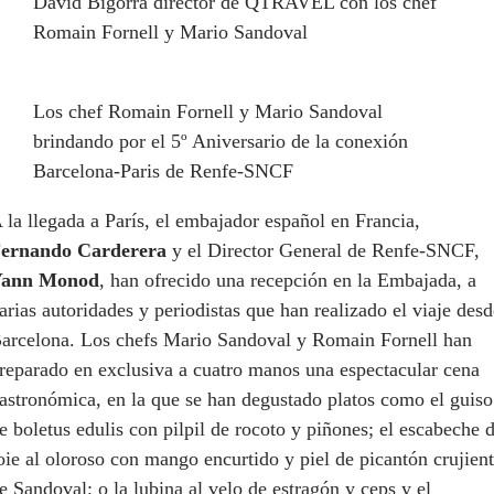
David Bigorra director de QTRAVEL con los chef
Romain Fornell y Mario Sandoval
Los chef Romain Fornell y Mario Sandoval
brindando por el 5º Aniversario de la conexión
Barcelona-Paris de Renfe-SNCF
 la llegada a París, el embajador español en Francia,
ernando
Carderera
y el Director General de Renfe-SNCF,
ann
Monod
, han ofrecido una recepción en la Embajada, a
arias autoridades y periodistas que han realizado el viaje desd
arcelona. Los chefs
Mario Sandoval
y
Romain
Fornell
han
reparado en exclusiva a cuatro manos una espectacular cena
astronómica, en la que se han degustado platos como el
guiso
de
boletus
edulis
con pilpil de rocoto y piñones; el esc
abeche 
oie al oloroso con mango
encurtido y piel de
picantón
crujien
e Sandoval; o la lubina al velo de estragón y
ceps
y el