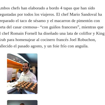
mbos c
hef
s
han elaborado a bordo 4 tapas que han sido
egusta
das por todos los viajeros. El c
hef
Mario Sandoval
ha
reparado el taco de sésamo y el
macar
ro
n
de pimentón con
orta del casar cremosa– “con guiñ
os franceses”, mientras que
l c
hef
Romain
Fornell
ha diseñado una
lata
de coliflor y King
rab
para homenajear al cocinero francés
Joel
Robuchon
,
allecido el pasado agosto, y un foie frío con anguila.