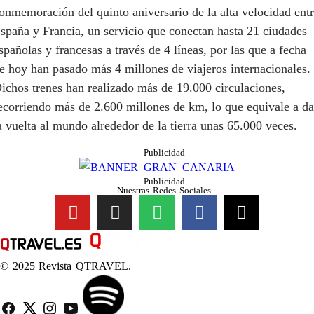
conmemo
ración del quinto aniversario
de la alta velocidad ent
spaña y Francia, un servicio que
conectan
hasta
21 ciudades
spañolas y francesas
a travé
s de 4 líneas,
por las que a fecha
e hoy han pasado más
4 millones
de viajeros internacionales.
ichos trenes han realizado más de
19.000
circulaciones,
ecorriendo más de
2.600
millones de km
,
lo que equivale a da
a vuelta al mundo alrededor de la tierra unas 65.000 veces.
Publicidad
Publicidad
Nuestras Redes Sociales
© 2025 Revista QTRAVEL.