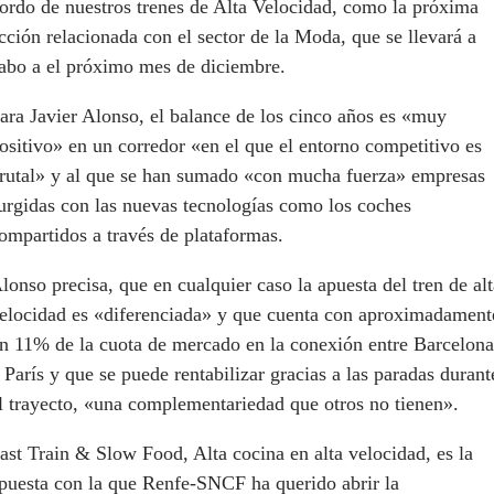
ordo de nuestros trenes de Alta Velocidad, como la próxima
cción relacionada con el sector de la
Moda
, que se llevará a
abo a el próximo mes de diciembre.
ara
Javier Alonso
, el balance de los cinco años es «muy
ositivo» en un corredor «en el que el entorno competitivo es
rutal» y al que se han sumado «con mucha fuerza» empresas
urgidas con las nuevas tecnologías como los coches
ompartidos a través de plataformas.
lonso
precisa
, que en cualquier caso l
a apuesta del tren de al
elocidad es «diferenciada»
y que cuenta con aproximadament
n 11% de la cuota de mercado en la conexión entre Barcelona
 París y que se puede rentabilizar gracias a las paradas durant
l trayecto, «una complementariedad que otros no tienen».
ast
Train &
Slow
Food
, Alta cocina en
alta velocidad
,
es la
puesta con la que
Renfe-SNCF
ha querido abr
ir
la