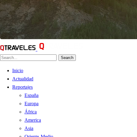
Search
Inicio
Actualidad
Reportajes
España
Europa
África
America
Asia
Oriente Medio