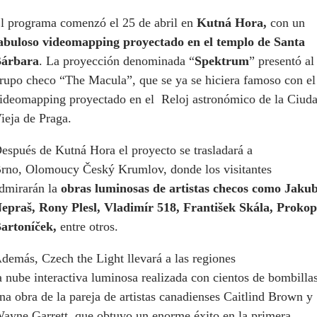
l programa comenzó el 25 de abril en
Kutná Hora,
con un
abuloso videomapping proyectado en el templo de Santa
árbara
. La proyección denominada “
Spektrum
” presentó al
rupo checo “The Macula”, que se ya se hiciera famoso con el
ideomapping proyectado en el Reloj astronómico de la Ciud
ieja de Praga.
espués de Kutná Hora el proyecto se trasladará a
rno, Olomoucy Český Krumlov, donde los visitantes
dmirarán la
obras luminosas de artistas checos como Jaku
epraš, Rony Plesl, Vladimír 518, František Skála, Prokop
artoníček,
entre otros.
demás, Czech the Light llevará a las regiones
a nube interactiva luminosa realizada con cientos de bombillas
na obra de la pareja de artistas canadienses Caitlind Brown y
ayne Garrett, que obtuvo un enorme éxito en la primera