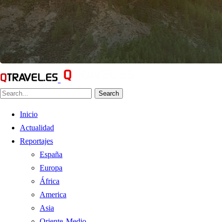
Search
Inicio
Actualidad
Reportajes
España
Europa
África
America
Asia
Oriente Medio