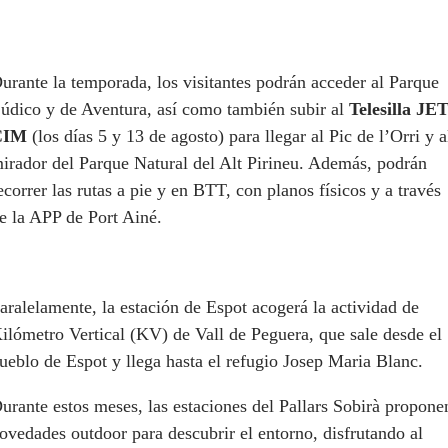
urante la temporada, los visitantes podrán acceder al Parque
údico y de Aventura, así como también subir al
Telesilla JE
CIM
(los días 5 y 13 de agosto) para llegar al Pic de l’Orri y a
irador del Parque Natural del Alt Pirineu. Además, podrán
ecorrer las rutas a pie y en BTT, con planos físicos y a través
e la APP de Port Ainé.
aralelamente, la estación de Espot acogerá la actividad de
ilómetro Vertical (KV) de Vall de Peguera, que sale desde el
ueblo de Espot y llega hasta el refugio Josep Maria Blanc.
urante estos meses, las estaciones del Pallars Sobirà propone
ovedades outdoor para descubrir el entorno, disfrutando al