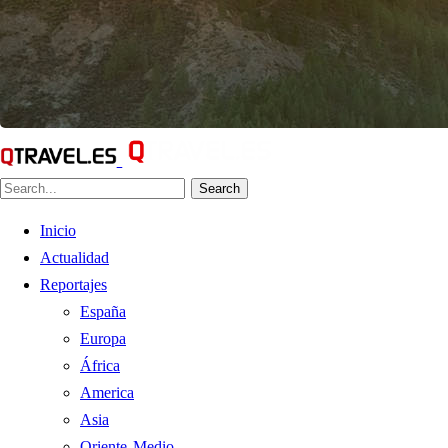
Search
Inicio
Actualidad
Reportajes
España
Europa
África
America
Asia
Oriente Medio