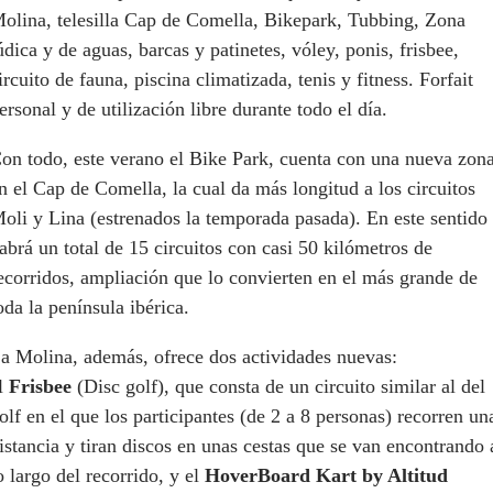
olina, telesilla Cap de Comella, Bikepark, Tubbing, Zona
údica y de aguas, barcas y patinetes, vóley, ponis, frisbee,
ircuito de fauna, piscina climatizada, tenis y fitness. Forfait
ersonal y de utilización libre durante todo el día.
on todo, este verano el Bike Park, cuenta con una nueva zon
n el Cap de Comella, la cual da más longitud a los circuitos
oli y Lina (estrenados la temporada pasada). En este sentido
abrá un total de 15 circuitos con casi 50 kilómetros de
ecorridos, ampliación que lo convierten en el más grande de
oda la península ibérica.
a Molina, además, ofrece dos actividades nuevas:
l
Frisbee
(Disc golf), que consta de un circuito similar al del
olf en el que los participantes (de 2 a 8 personas) recorren un
istancia y tiran discos en unas cestas que se van encontrando 
o largo del recorrido, y el
HoverBoard Kart by Altitud