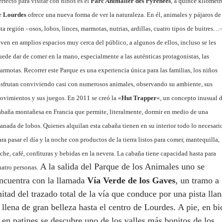
erfecto para visitar con niños es el
Parc Animalier des Pyrénées
, a quince kilómetr
e
Lourdes
ofrece una nueva forma de ver la naturaleza. En él, animales y pájaros de
sta región –osos, lobos, linces, marmotas, nutrias, ardillas, cuatro tipos de buitres…
iven en amplios espacios muy cerca del público, a algunos de ellos, incluso se les
uede dar de comer en la mano, especialmente a las auténticas protagonistas, las
armotas. Recorrer este Parque es una experiencia única para las familias, los niños
isfrutan conviviendo casi con numerosos animales, observando su ambiente, sus
ovimientos y sus juegos. En 2011 se creó la «
Hut Trapper
«, un concepto inusual 
abaña montañesa en Francia que permite, literalmente, dormir en medio de una
anada de lobos. Quienes alquilan esta cabaña tienen en su interior todo lo necesari
ara pasar el día y la noche con productos de la tierra listos para comer, mantequilla,
eche, café, confituras y bebidas en la nevera. La cabaña tiene capacidad hasta para
A la salida del Parque de los Animales uno se
uatro personas.
ncuentra con la llamada
Vía Verde de los Gaves
, un tramo a
itad del trazado total de la vía que conduce por una pista llan
 llena de gran belleza hasta el centro de Lourdes. A pie, en bi
 en patines se descubre uno de los valles más bonitos de los