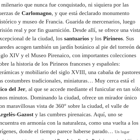
 milenario que nunca fue conquistado, ni siquiera por las
uerzas de
Carlomagno
, y que está declarado monumento
istórico y museo de Francia. Guarida de mercenarios, luego
risión real y por fin guarnición. Desde allí, se ofrece una vist
xcepcional de la ciudad, los
santuarios
y los
Pirineos
. Sus
aredes acogen también un jardín botánico al pie del torreón d
iglo XIV y el Museo Pirenaico, con importantes colecciones
obre la historia de los Pirineos franceses y españoles:
erámicas y mobiliario del siglo XVIII, una cabaña de pastores
as costumbres tradicionales, miniaturas… Muy cerca está el
ico del Jer
, al que se accede mediante el funicular en tan sól
nos minutos. Dominando la ciudad, ofrece un mirador único
on maravillosas vista de 360° sobre la ciudad, el valle de
rgelès-Gazost
y las cumbres pirenaicas. Aquí, uno se
ncuentra en armonía con la naturaleza, como una vuelta a los
rígenes, donde el tiempo parece haberse parado…
Un lugar