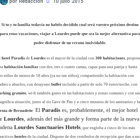
por
Redacción
10 julio 2015
Si tu y tu familia todavía no habéis decidido cual será vuestro próximo destino
para estas vacaciones, viajar a Lourdes puede que sea la mejor alternativa par
poder disfrutar de un verano inolvidable.
l
hotel Paradis
de
Lourdes
es
el mayor de la ciudad con
300 habitaciones
, propon
na
habitación familiar
con dos, tres o cuatro camas, capaz para una pareja y hasta
os niños de menos de 18 años (ya no tan niños), compartiendo la habitación con
adres o abuelos, con desayuno
buffet
incluido a partir de solo 70 euros/noche, con
arking gratuito
, wi-fi también gratis en las habitaciones y zonas comunes y con un
agnífica situación, junto al río Gave de Pau y a cinco minutos de los santuarios y la
El
Paradis
es, probablemente, el mejor hotel
ruta de Bernadette
.
de
Lourdes
, además del más grande y forma parte de la nueva
adena
Lourdes Sanctuaries
Hotels
, que engloba a cinco de los más
tractivos
hoteles
de la ciudad. Dispone de dos vestíbulos de recepción que dan a un