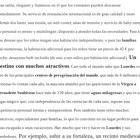
ran salón, elegante y luminoso en el que los visitantes pueden descansar
ómodamente. Su servicio de restauración internacional es de gran calidad y tiene
demás dos bares, una tienda, un web corner, salas de reunión y servicio de baby-sitte
u personal es atento y multilingüe, dispuesto a atender todas las necesidades. Para l
ue desean que los niños tengan una habitación independiente, o para las
familias
ás numerosas, la habitación adicional para los niños tiene un precio de 45 € por
Un
oche, desayuno bufé incluido (de uno a tres niños por habitación adicional).
estino con muchos atractivos
Casi todo el mundo sabe que
Lourdes
es
no de los principales
centros de peregrinación del mundo
, que más de 6 millones 
ersonas lo visitan cada año, la mayoría atraídos por las apariciones de la
Virgen a
ernadette Soubirous
hace más de 150 años, que tiene
aguas milagrosas
y que es 
ugar mágico que, con independencia de las creencias de cada uno, supone una
xperiencia personal íntima y enriquecedora. Pero también tiene otros muchos
tractivos, especialmente para familias, lo que lo convierte en un lugar perfecto para
nas escapada o unas vacaciones. Hay mucho que ver y hacer en
Lourdes
y sus
Por ejemplo, subir a su fortaleza, un recinto medieva
lrededores.