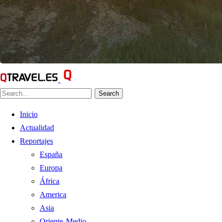
Search
Inicio
Actualidad
Reportajes
España
Europa
África
America
Asia
Oriente Medio