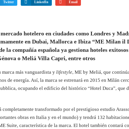
Twitter
LinkedIn
Email
l mercado hotelero en ciudades como Londres y Mad
ximamente en Dubai, Mallorca e Ibiza
“ME Milan il 
nde la compañía española ya gestiona hoteles exitoso
nova o Meliá Villa Capri, entre otros
su marca más vanguardista y
lifestyle
, ME by Meliá, que continú
os de energía. Así, la marca se estrenará en 2015 en Milán cerc
ubblica, ocupando el edificio del histórico “Hotel Duca”, que 
erá completamente transformado por el prestigioso estudio Arasso
rtantes obras en Italia y en el mundo) y tendrá 132 habitacion
 ME Suite, característica de la marca. El hotel también contará c