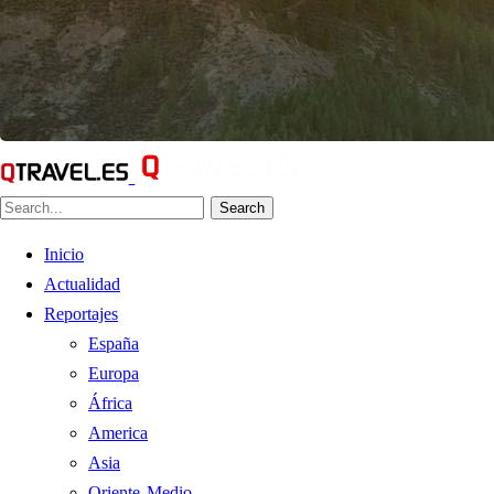
Search
Inicio
Actualidad
Reportajes
España
Europa
África
America
Asia
Oriente Medio