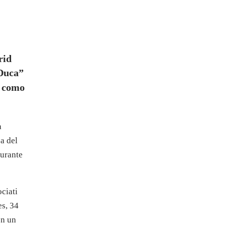
rid
Duca”
s como
a
a del
durante
ciati
es, 34
on un