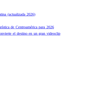
tina (actualizada 2026)
rística de Centroamérica para 2026
onvierte el destino en un gran videoclip