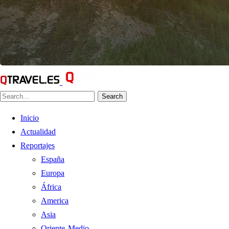
Search
Inicio
Actualidad
Reportajes
España
Europa
África
America
Asia
Oriente Medio