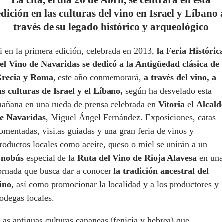
edición en las culturas del vino en Israel y Líbano 
través de su legado histórico y arqueológico
i en la primera edición, celebrada en 2013,
la Feria Históric
el Vino de Navaridas se dedicó a la Antigüedad clásica de
recia y Roma
, este año conmemorará,
a través del vino, a
as culturas de Israel y el Líbano,
según ha desvelado esta
añana en una rueda de prensa celebrada en
Vitoria
el
Alcald
e Navaridas
, Miguel Ángel Fernández. Exposiciones, catas
omentadas, visitas guiadas y una gran feria de vinos y
roductos locales como aceite, queso o miel se unirán a un
nobús
especial de la
Ruta del Vino de Rioja Alavesa
en un
ornada que busca dar a conocer
la tradición ancestral del
ino
, así como promocionar la localidad y a los productores y
odegas locales.
as antiguas culturas cananeas (fenicia y hebrea) que