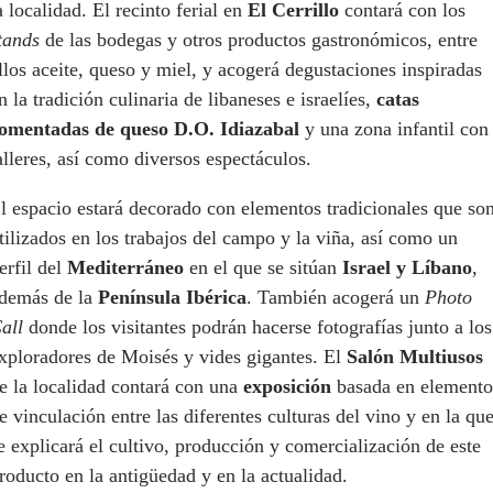
a localidad. El recinto ferial en
El Cerrillo
contará con los
tands
de las bodegas y otros productos gastronómicos, entre
llos aceite, queso y miel, y acogerá degustaciones inspiradas
n la tradición culinaria de libaneses e israelíes,
catas
omentadas de queso D.O. Idiazabal
y una zona infantil con
alleres, así como diversos espectáculos.
l espacio estará decorado con elementos tradicionales que so
tilizados en los trabajos del campo y la viña, así como un
erfil del
Mediterráneo
en el que se sitúan
Israel y Líbano
,
demás de la
Península Ibérica
. También acogerá un
Photo
all
donde los visitantes podrán hacerse fotografías junto a los
xploradores de Moisés y vides gigantes. El
Salón Multiusos
e la localidad contará con una
exposición
basada en elemento
e vinculación entre las diferentes culturas del vino y en la qu
e explicará el cultivo, producción y comercialización de este
roducto en la antigüedad y en la actualidad.