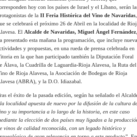
orresponden hoy con los países de Israel y el Líbano, serán la
rotagonistas de la
II Feria Histórica del Vino de Navaridas
,
ue se celebrará el próximo 26 de Abril en la localidad de Rioj
lavesa. El
Alcalde de Navaridas, Miguel Ángel Fernández
a presentado esta mañana la programación, que incluye nuev
ctividades y propuestas, en una rueda de prensa celebrada en
itoria en la que han participado también la Diputación Foral
e Álava, la Cuadrilla de Laguardia-Rioja Alavesa, la Ruta del
ino de Rioja Alavesa, la Asociación de Bodegas de Rioja
lavesa (ABRA), y la D.O. Idiazabal.
ras el éxito de la pasada edición, según ha señalado el Alcald
la localidad apuesta de nuevo por la difusión de la cultura de
ino y su importancia a lo largo de la historia, en este caso
ediante la elección de dos países muy ligados a la producció
e vinos de calidad reconocida, con un legado histórico y
rqueológico de gran relevancia en torno a este producto”
. En