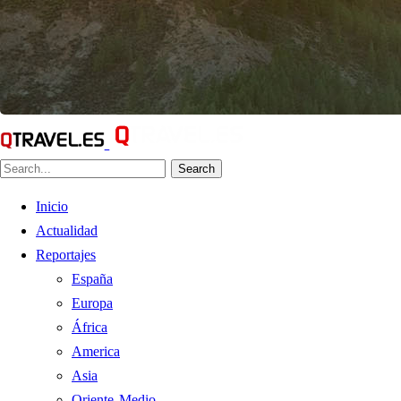
Search
Inicio
Actualidad
Reportajes
España
Europa
África
America
Asia
Oriente Medio