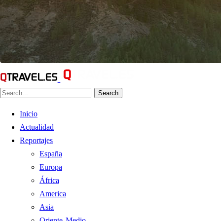
Search
Inicio
Actualidad
Reportajes
España
Europa
África
America
Asia
Oriente Medio