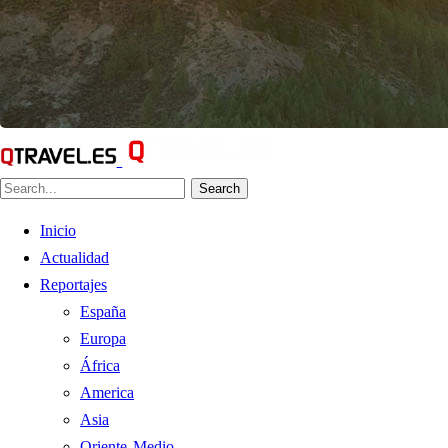
Search
Inicio
Actualidad
Reportajes
España
Europa
África
America
Asia
Oriente Medio