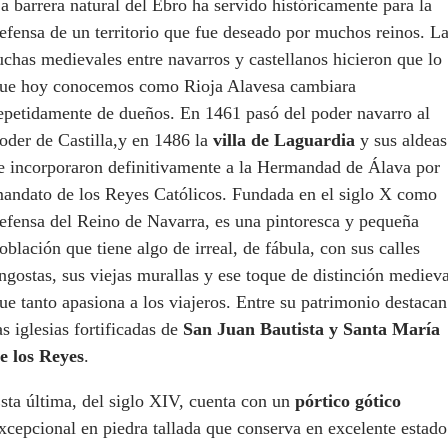
a barrera natural del Ebro ha servido históricamente para la
efensa de un territorio que fue deseado por muchos reinos. L
uchas medievales entre navarros y castellanos hicieron que lo
ue hoy conocemos como Rioja Alavesa cambiara
epetidamente de dueños. En 1461 pasó del poder navarro al
oder de Castilla,y en 1486 la
villa de Laguardia
y sus aldeas
e incorporaron definitivamente a la Hermandad de Álava por
andato de los Reyes Católicos. Fundada en el siglo X como
efensa del Reino de Navarra, es una pintoresca y pequeña
oblación que tiene algo de irreal, de fábula, con sus calles
ngostas, sus viejas murallas y ese toque de distinción medieva
ue tanto apasiona a los viajeros. Entre su patrimonio destacan
as iglesias fortificadas de
San Juan Bautista y Santa María
e los Reyes
.
sta última, del siglo XIV, cuenta con un
pórtico gótico
xcepcional en piedra tallada que conserva en excelente estado