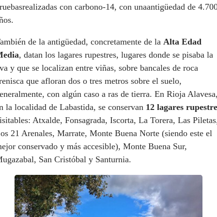
ruebasrealizadas con carbono-14, con unaantigüedad de 4.70
ños.
ambién de la antigüedad, concretamente de la
Alta Edad
edia
, datan los lagares rupestres, lugares donde se pisaba la
va y que se localizan entre viñas, sobre bancales de roca
renisca que afloran dos o tres metros sobre el suelo,
eneralmente, con algún caso a ras de tierra. En Rioja Alavesa
n la localidad de Labastida, se conservan
12 lagares rupestr
isitables: Atxalde, Fonsagrada, Iscorta, La Torera, Las Piletas
os 21 Arenales, Marrate, Monte Buena Norte (siendo este el
ejor conservado y más accesible), Monte Buena Sur,
ugazabal, San Cristóbal y Santurnia.