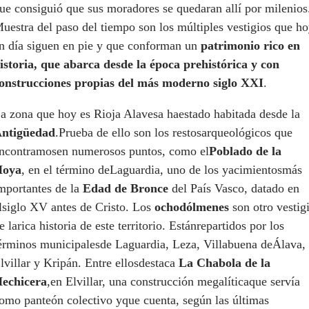
ue consiguió que sus moradores se quedaran allí por milenios
uestra del paso del tiempo son los múltiples vestigios que h
n día siguen en pie y que conforman un
patrimonio rico en
istoria, que abarca desde la época prehistórica y con
onstrucciones propias del más moderno siglo XXI
.
a zona que hoy es Rioja Alavesa haestado habitada desde la
ntigüedad
.Prueba de ello son los restosarqueológicos que
ncontramosen numerosos puntos, como el
Poblado de la
Hoya
, en el término deLaguardia, uno de los yacimientosmás
mportantes de la
Edad de Bronce
del País Vasco, datado en
lsiglo XV antes de Cristo. Los
ocho
dólmenes
son otro vestig
e larica historia de este territorio. Estánrepartidos por los
érminos municipalesde Laguardia, Leza, Villabuena deÁlava,
lvillar y Kripán. Entre ellosdestaca
La Chabola de la
echicera
,en Elvillar, una construcción megalíticaque servía
omo panteón colectivo yque cuenta, según las últimas