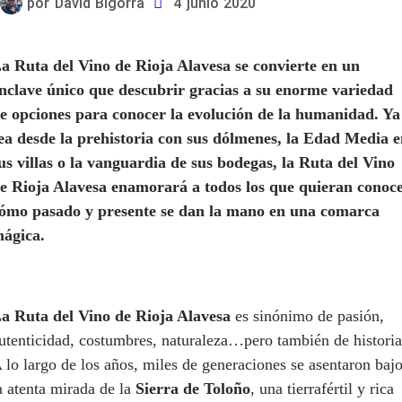
por
David Bigorra
4 junio 2020
a Ruta del Vino de Rioja Alavesa se convierte en un
nclave único que descubrir gracias a su enorme variedad
e opciones para conocer la evolución de la humanidad. Ya
ea desde la prehistoria con sus dólmenes, la Edad Media 
us villas o la vanguardia de sus bodegas, la Ruta del Vino
e Rioja Alavesa enamorará a todos los que quieran conoc
ómo pasado y presente se dan la mano en una comarca
ágica.
a Ruta del Vino de Rioja Alavesa
es sinónimo de pasión,
utenticidad, costumbres, naturaleza…pero también de historia
 lo largo de los años, miles de generaciones se asentaron baj
a atenta mirada de la
Sierra de Toloño
, una tierrafértil y rica