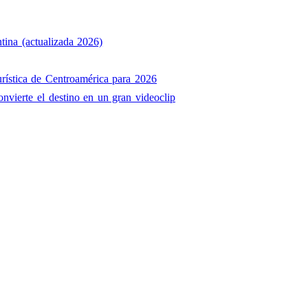
tina (actualizada 2026)
rística de Centroamérica para 2026
onvierte el destino en un gran videoclip