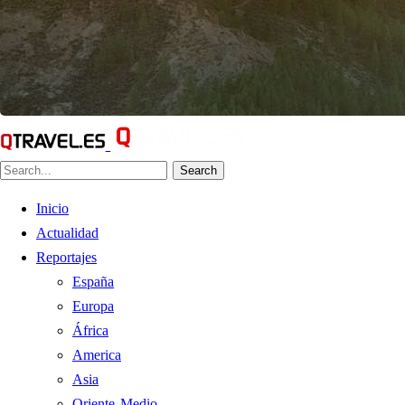
Search
Inicio
Actualidad
Reportajes
España
Europa
África
America
Asia
Oriente Medio