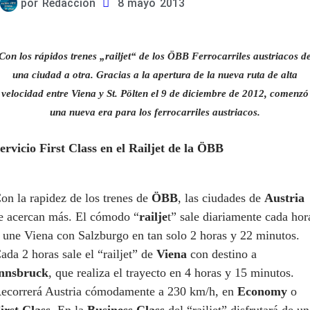
por
Redacción
8 mayo 2013
Con los rápidos trenes „railjet“ de los ÖBB Ferrocarriles austriacos d
una ciudad a otra. Gracias a la apertura de la nueva ruta de alta
velocidad entre Viena y St. Pölten el 9 de diciembre de 2012, comenzó
una nueva era para los ferrocarriles austriacos.
ervicio First Class en el Railjet de la ÖBB
on la rapidez de los trenes de
ÖBB
, las ciudades de
Austria
e acercan más. El cómodo “
railje
t” sale diariamente cada hor
 une Viena con Salzburgo en tan solo 2 horas y 22 minutos.
ada 2 horas sale el “railjet” de
Viena
con destino a
nnsbruck
, que realiza el trayecto en 4 horas y 15 minutos.
ecorrerá Austria cómodamente a 230 km/h, en
Economy
o
irst Class
. En la
Business Class
del “railjet” disfrutará de un