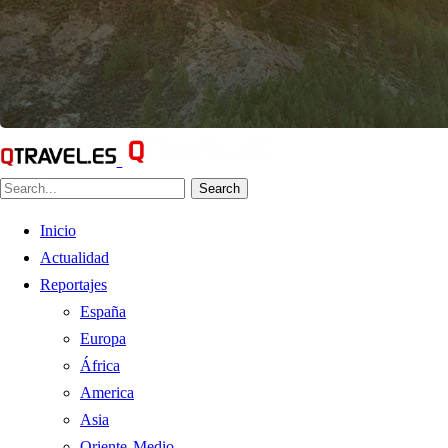
Search
Inicio
Actualidad
Reportajes
España
Europa
África
America
Asia
Oriente Medio