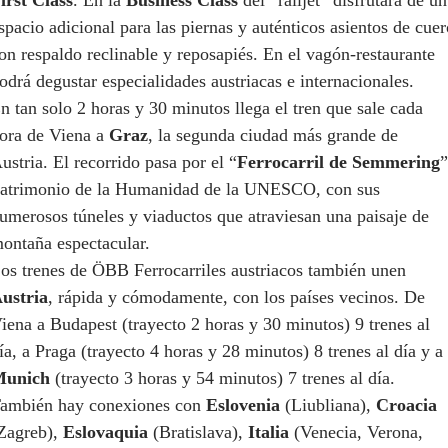
spacio adicional para las piernas y auténticos asientos de cuer
on respaldo reclinable y reposapiés. En el vagón-restaurante
odrá degustar especialidades austriacas e internacionales.
n tan solo 2 horas y 30 minutos llega el tren que sale cada
ora de Viena a
Graz
, la segunda ciudad más grande de
ustria. El recorrido pasa por el “
Ferrocarril de Semmering
”
atrimonio de la Humanidad de la UNESCO, con sus
umerosos túneles y viaductos que atraviesan una paisaje de
ontaña espectacular.
os trenes de ÖBB Ferrocarriles austriacos también unen
ustria
, rápida y cómodamente, con los países vecinos. De
iena a Budapest (trayecto 2 horas y 30 minutos) 9 trenes al
ía, a Praga (trayecto 4 horas y 28 minutos) 8 trenes al día y a
unich
(trayecto 3 horas y 54 minutos) 7 trenes al día.
ambién hay conexiones con
Eslovenia
(Liubliana),
Croacia
Zagreb),
Eslovaquia
(Bratislava),
Italia
(Venecia, Verona,