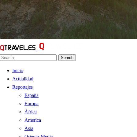
Search
Inicio
Actualidad
Reportajes
España
Europa
África
America
Asia
Oriente Medio