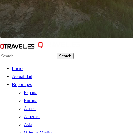
Search
Inicio
Actualidad
Reportajes
España
Europa
África
America
Asia
Oriente Medio