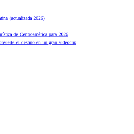
tina (actualizada 2026)
rística de Centroamérica para 2026
onvierte el destino en un gran videoclip