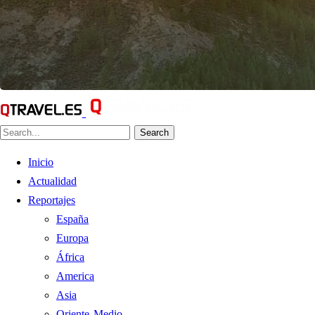
Search
Inicio
Actualidad
Reportajes
España
Europa
África
America
Asia
Oriente Medio