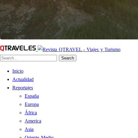
Search
Inicio
Actualidad
Reportajes
España
Europa
África
America
Asia
Oriente Medio