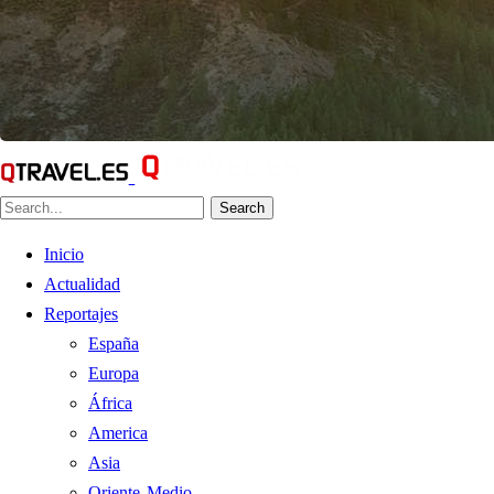
Search
Inicio
Actualidad
Reportajes
España
Europa
África
America
Asia
Oriente Medio