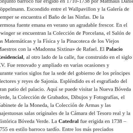
onjunto barroco fue erigido en 1710-1738 por Matthäus Dani
öppelmann. Escondido entre el Wallpavillon y la Galería de
emper se encuentra el Baño de las Ninfas. De la
ermosa fuente emana en verano un agradable frescor. En el
winger se encuentran la Colección de Porcelana, el Salón de
as Matemáticas y la Física y la Pinacoteca de los Viejos
aestros con la «Madonna Sixtina» de Rafael. El
Palacio
esidencial
, al otro lado de la calle, fue construido en el siglo
V. Fue renovado y ampliado en varias ocasiones y
urante varios siglos fue la sede del gobierno de los príncipes
lectores y reyes de Sajonia. Espléndido es el esgrafiado del
ran patio del palacio. Aquí se puede visitar la Nueva Bóveda
erde, la Colección de Grabados, Dibujos y Fotografías, el
abinete de la Moneda, la Colección de Armas y las
ajestuosas salas originales de la Cámara del Tesoro real y la
istórica Bóveda Verde. La
Catedral
fue erigida en 1738 –
755 en estilo barroco tardío. Entre los más preciados