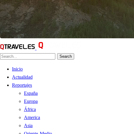
Search
Inicio
Actualidad
Reportajes
España
Europa
África
America
Asia
Oriente Medio