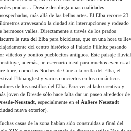
erdes prados… Dresde despliega unas cualidades
nsospechadas, más allá de las bellas artes. El Elba recorre 23
ilómetros atravesando la ciudad sin interrupciones y rodeado
e hermosos valles. Directamente a través de los prados
iscurre la ruta del Elba para bicicletas, que en una hora te lle
elajadamente del centro histórico al Palacio Pillnitz pasando
or viñedos y bonitos pueblecitos antiguos. Este paisaje fluvial
onstituye, además, un escenario ideal para muchos eventos al
ire libre, como las Noches de Cine a la orilla del Elba, el
estival Elbhangfest y varios conciertos en los románticos
ardines de los castillos del Elba. Para ver al lado creativo y
ás joven de Dresde sólo hace falta dar un paseo alrededor de
resde-Neustadt
, especialmente en el
Äußere Neustadt
ciudad nueva exterior).
uchas casas de la zona habían sido construidas a final del
iglo XIX y muestran una mezcla de diversos estilos Neo de e