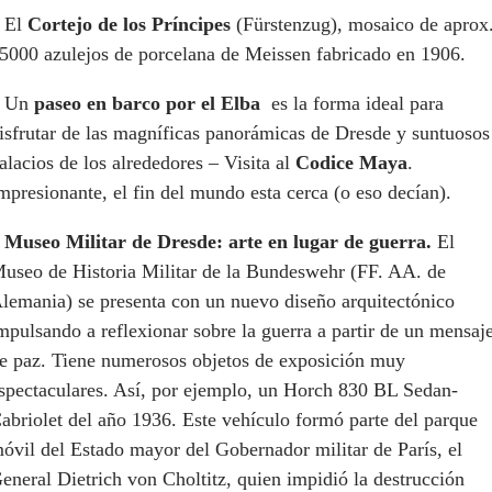
 El
Cortejo de los Príncipes
(Fürstenzug), mosaico de aprox
5000 azulejos de porcelana de Meissen fabricado en 1906.
– Un
paseo en barco por el Elba
es la forma ideal para
isfrutar de las magníficas panorámicas de Dresde y suntuosos
alacios de los alrededores – Visita al
Codice Maya
.
mpresionante, el fin del mundo esta cerca (o eso decían).
–
Museo Militar de Dresde: arte en lugar de guerra.
El
useo de Historia Militar de la Bundeswehr (FF. AA. de
lemania) se presenta con un nuevo diseño arquitectónico
mpulsando a reflexionar sobre la guerra a partir de un mensaj
e paz. Tiene numerosos objetos de exposición muy
spectaculares. Así, por ejemplo, un Horch 830 BL Sedan-
abriolet del año 1936. Este vehículo formó parte del parque
óvil del Estado mayor del Gobernador militar de París, el
eneral Dietrich von Choltitz, quien impidió la destrucción