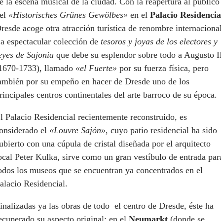
e la escena musical de la ciudad. Con la reapertura al público
el
«Historisches Grünes Gewölbes»
en el
Palacio Residencia
resde acoge otra atracción turística de renombre internacional
a espectacular colección de
tesoros y joyas de los electores y
eyes de Sajonia
que debe su esplendor sobre todo a Augusto I
1670-1733), llamado
«el Fuerte»
por su fuerza física, pero
ambién por su empeño en hacer de Dresde uno de los
rincipales centros continentales del arte barroco de su época.
l Palacio Residencial recientemente reconstruido, es
onsiderado el
«Louvre Sajón»
, cuyo patio residencial ha sido
ubierto con una cúpula de cristal diseñada por el arquitecto
ocal Peter Kulka, sirve como un gran vestíbulo de entrada par
odos los museos que se encuentran ya concentrados en el
alacio Residencial.
inalizadas ya las obras de todo el centro de Dresde, éste ha
ecuperado su aspecto original: en el
Neumarkt
(donde se