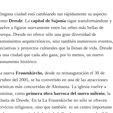
inguna ciudad está cambiando tan rápidamente su aspecto
como
Dresde
. La
capital de Sajonia
sigue transformándose y
uelve a figurar nuevamente entre las urbes más bellas de
uropa. Dresde no ofrece sólo una gran diversidad de
onumentos arquitectónicos, sino también numerosos eventos
niciativas y proyectos culturales que la llenan de vida. Dresde
s una ciudad que cada año gana, por lo menos, un nuevo
onumento histórico.
a nueva
Frauenkirche,
desde su reinauguración el 30 de
ctubre del 2005, se ha convertido en una de las atracciones
urísticas más concurridas de Alemania. La iglesia vuelve a
ominar, como
primera obra barroca del nuevo milenio
, la
ilueta de Dresde. En la La Frauenkirche no sólo se ofrecen
ervicios religiosos, sino que también es un centro importante