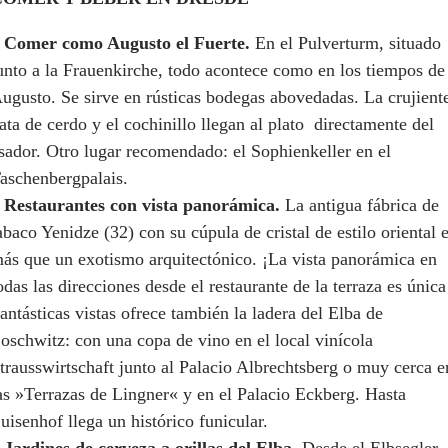
 Comer como Augusto el Fuerte.
En el Pulverturm, situado
unto a la Frauenkirche, todo acontece como en los tiempos de
ugusto. Se sirve en rústicas bodegas abovedadas. La crujient
ata de cerdo y el cochinillo llegan al plato directamente del
sador. Otro lugar recomendado: el Sophienkeller en el
aschenbergpalais.
 Restaurantes con vista panorámica.
La antigua fábrica de
abaco Yenidze (32) con su cúpula de cristal de estilo oriental 
ás que un exotismo arquitectónico. ¡La vista panorámica en
odas las direcciones desde el restaurante de la terraza es única
antásticas vistas ofrece también la ladera del Elba de
oschwitz: con una copa de vino en el local vinícola
trausswirtschaft junto al Palacio Albrechtsberg o muy cerca e
as »Terrazas de Lingner« y en el Palacio Eckberg. Hasta
uisenhof llega un histórico funicular.
 Jardines de cerveza a orillas del Elba.
Desde el Elbsegler