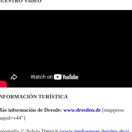
NUESTRO VIDEO
INFORMACIÓN TURÍSTICA
ás información de Dresde:
www.dresden.de
[mappress
apid=»44″]
otografía © Sylvio Dittrich
(
www.mediaserver.dresden.de/si