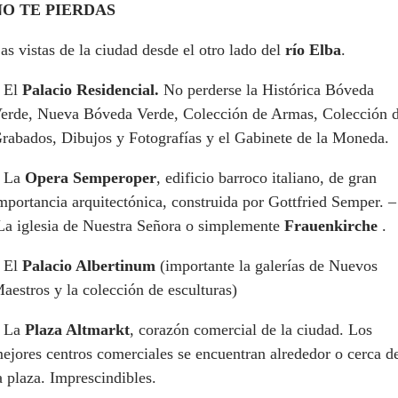
NO TE PIERDAS
as vistas de la ciudad desde el otro lado del
río Elba
.
 El
Palacio Residencial.
No perderse la Histórica Bóveda
erde, Nueva Bóveda Verde, Colección de Armas, Colección 
rabados, Dibujos y Fotografías y el Gabinete de la Moneda.
 La
Opera Semperoper
, edificio barroco italiano, de gran
mportancia arquitectónica, construida por Gottfried Semper. –
a iglesia de Nuestra Señora o simplemente
Frauenkirche
.
 El
Palacio Albertinum
(importante la galerías de Nuevos
aestros y la colección de esculturas)
 La
Plaza Altmarkt
, corazón comercial de la ciudad. Los
ejores centros comerciales se encuentran alrededor o cerca d
a plaza. Imprescindibles.