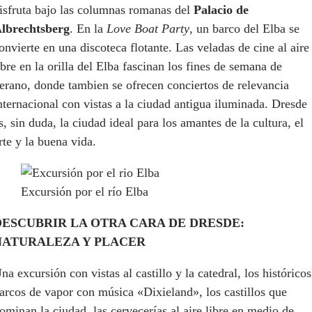
isfruta bajo las columnas romanas del
Palacio de
lbrechtsberg
. En la
Love Boat Party
, un barco del Elba se
onvierte en una discoteca flotante. Las veladas de cine al aire
ibre en la orilla del Elba fascinan los fines de semana de
erano, donde tambien se ofrecen conciertos de relevancia
nternacional con vistas a la ciudad antigua iluminada. Dresde
s, sin duda, la ciudad ideal para los amantes de la cultura, el
rte y la buena vida.
Excursión por el río Elba
DESCUBRIR LA OTRA CARA DE DRESDE:
NATURALEZA Y PLACER
na excursión con vistas al castillo y la catedral, los históricos
arcos de vapor con música «Dixieland», los castillos que
ominan la ciudad, las cervecerías al aire libre en medio de