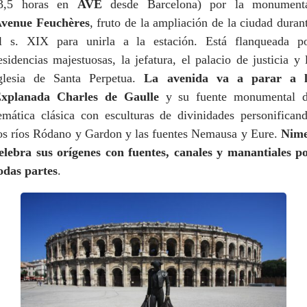
3,5 horas en
AVE
desde Barcelona) por la monument
venue Feuchères
, fruto de la ampliación de la ciudad duran
l s. XIX para unirla a la estación. Está flanqueada p
esidencias majestuosas, la jefatura, el palacio de justicia y 
glesia de Santa Perpetua.
La avenida va a parar a 
xplanada Charles de Gaulle
y su fuente monumental 
emática clásica con esculturas de divinidades personifican
os ríos Ródano y Gardon y las fuentes Nemausa y Eure.
Nime
elebra sus orígenes con fuentes, canales y manantiales p
odas partes
.