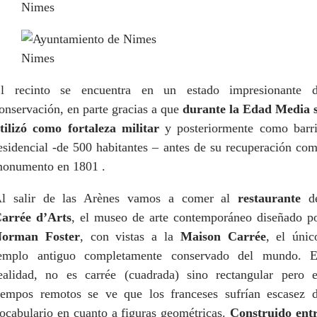
Nimes
Nimes
l recinto se encuentra en un estado impresionante 
onservación, en parte gracias a que
durante la Edad Media 
tilizó como fortaleza militar
y posteriormente como barr
esidencial -de 500 habitantes – antes de su recuperación co
onumento en 1801 .
l salir de las Arènes vamos a comer al
restaurante
de
arrée d’Arts
, el museo de arte contemporáneo diseñado p
orman Foster
, con vistas a la
Maison Carrée
, el únic
emplo antiguo completamente conservado del mundo. 
ealidad, no es carrée (cuadrada) sino rectangular pero 
iempos remotos se ve que los franceses sufrían escasez 
ocabulario en cuanto a figuras geométricas.
Construido ent