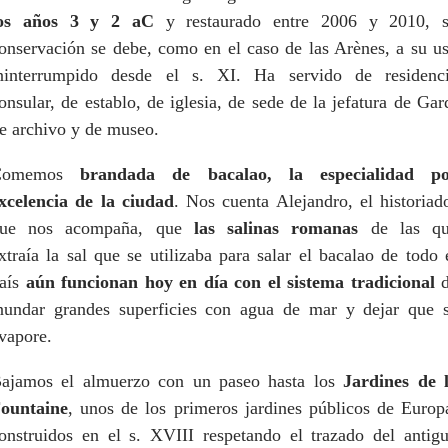
os años 3 y 2 aC
y restaurado entre 2006 y 2010, 
onservación se debe, como en el caso de las Arènes, a su u
ninterrumpido desde el s. XI. Ha servido de residenc
onsular, de establo, de iglesia, de sede de la jefatura de Gar
e archivo y de museo.
Comemos
brandada de bacalao, la especialidad p
xcelencia de la ciudad
. Nos cuenta Alejandro, el historiad
ue nos acompaña, que
las salinas romanas
de las q
xtraía la sal que se utilizaba para salar el bacalao de todo 
aís
aún funcionan hoy en día con el sistema tradicional
d
nundar grandes superficies con agua de mar y dejar que 
vapore.
ajamos el almuerzo con un paseo hasta los
Jardines de 
ountaine
, unos de los primeros jardines públicos de Europ
onstruidos en el s. XVIII respetando el trazado del antig