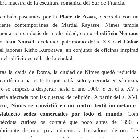
bra maestra de la escultura románica del Sur de Francia.
ambién paseamos por la
Place de Assas
, decorada con u
uente contemporánea de Martial Rayasse. Nimes tambi
uenta con su dosis de modernidad, como el
edificio Nemau
de
Jean Nouvel
, declarado patrimonio del s. XX o
el Colis
el japonés Kisho Kurokawa, un conjunto de oficinas inspira
n el edificio estrella de la ciudad.
ras la caída de Roma, la ciudad de Nimes quedó reducida
na décima parte de lo que había sido y cerrada en sí mism
o se empezó a despertar hasta el año 1000. Y en el s. XV 
ería afectada por las guerras de religión. A partir del s. XVI
ero,
Nimes se convirtió en un centro textil importante
stableció sedes comerciales por todo el mundo
. Com
nécdota curiosa os contaré que poco antes de 1890, 
abricante de ropa para mineros y buscadores de oro Le