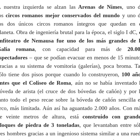
 nuestra izquierda se alzan las
Arenas de Nimes
, uno 
os
circos romanos mejor conservados del mundo
y uno 
os dos únicos circos romanos íntegros que quedan en 
laneta. Obra de ingeniería brutal para la época, el siglo I dC,
nfiteatro de Nemausa fue uno de los más grandes de 
Galia romana
, con capacidad para más de
20.0
spectadores
– que se podían evacuar en menos de 15 minut
racias a su sistema de vomitoria (galerías), poca broma. T
ólo tiene dos pisos porque cuando lo construyeron,
100 añ
ntes que el Coliseo de Roma
, aún no se había inventado 
óveda de arista (el cruce de dos bóvedas de cañón) y por 
anto todo el peso recae sobre la bóveda de cañón sencilla 
rco, más limitada. Aún así ha aguantado 2.000 años. Con m
e veinte metros de altura, está
construido con grand
loques de piedra de 3 toneladas
, que levantaban entre só
res hombres gracias a un ingenioso sistema similar a una rue