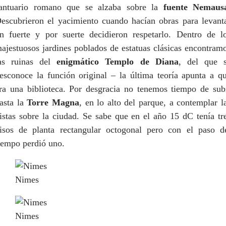
antuario romano que se alzaba sobre la
fuente Nemaus
escubrieron el yacimiento cuando hacían obras para levant
n fuerte y por suerte decidieron respetarlo. Dentro de l
ajestuosos jardines poblados de estatuas clásicas encontram
as ruinas del
enigmático Templo de Diana
, del que 
esconoce la función original – la última teoría apunta a q
ra una biblioteca. Por desgracia no tenemos tiempo de sub
asta la
Torre Magna
, en lo alto del parque, a contemplar l
istas sobre la ciudad. Se sabe que en el año 15 dC tenía tr
isos de planta rectangular octogonal pero con el paso d
iempo perdió uno.
Nimes
Nimes