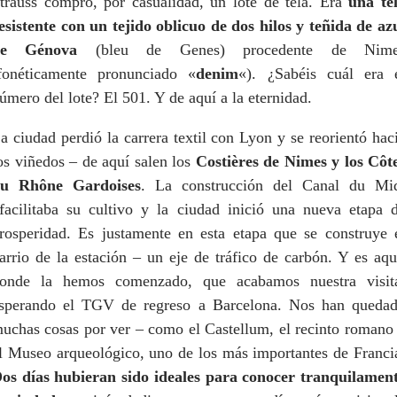
trauss compró, por casualidad, un lote de tela. Era
una te
esistente con un tejido oblicuo de dos hilos y teñida de az
de Génova
(bleu de Genes) procedente de Nime
fonéticamente pronunciado «
denim
«). ¿Sabéis cuál era 
úmero del lote? El 501. Y de aquí a la eternidad.
a ciudad perdió la carrera textil con Lyon y se reorientó hac
os viñedos – de aquí salen los
Costières de Nimes y los Côt
u Rhône Gardoises
. La construcción del Canal du Mi
acilitaba su cultivo y la ciudad inició una nueva etapa 
rosperidad. Es justamente en esta etapa que se construye 
arrio de la estación – un eje de tráfico de carbón. Y es aqu
onde la hemos comenzado, que acabamos nuestra visit
sperando el TGV de regreso a Barcelona. Nos han queda
uchas cosas por ver – como el Castellum, el recinto romano
l Museo arqueológico, uno de los más importantes de Franci
os días hubieran sido ideales para conocer tranquilamen