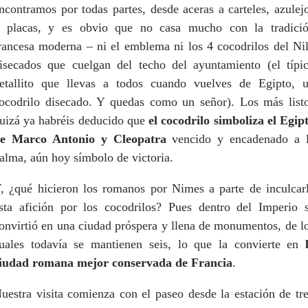
ncontramos por todas partes, desde aceras a carteles, azulej
 placas, y es obvio que no casa mucho con la tradici
rancesa moderna – ni el emblema ni los 4 cocodrilos del Ni
isecados que cuelgan del techo del ayuntamiento (el típi
etallito que llevas a todos cuando vuelves de Egipto, 
ocodrilo disecado. Y quedas como un señor). Los más list
uizá ya habréis deducido que
el cocodrilo simboliza el Egip
e Marco Antonio y Cleopatra
vencido y encadenado a 
alma, aún hoy símbolo de victoria.
, ¿qué hicieron los romanos por Nimes a parte de inculcar
sta afición por los cocodrilos? Pues dentro del Imperio 
onvirtió en una ciudad próspera y llena de monumentos, de l
uales todavía se mantienen seis, lo que la convierte en
iudad romana mejor conservada de Francia
.
uestra visita comienza con el paseo desde la estación de tr