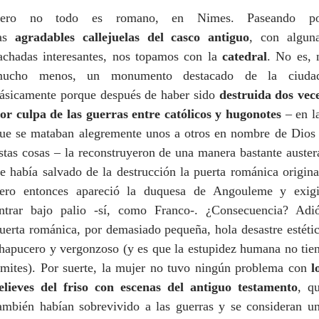
Pero no todo es romano, en Nimes. Paseando po
las
agradables callejuelas del casco antiguo
, con algun
achadas interesantes, nos topamos con la
catedral
. No es, 
ucho menos, un monumento destacado de la ciuda
ásicamente porque después de haber sido
destruida dos vec
or culpa de las guerras entre católicos y hugonotes
– en l
ue se mataban alegremente unos a otros en nombre de Dios
stas cosas – la reconstruyeron de una manera bastante auster
e había salvado de la destrucción la puerta románica origina
ero entonces apareció la duquesa de Angouleme y exig
ntrar bajo palio -sí, como Franco-. ¿Consecuencia? Adi
uerta románica, por demasiado pequeña, hola desastre estéti
hapucero y vergonzoso (y es que la estupidez humana no tie
ímites). Por suerte, la mujer no tuvo ningún problema con
l
elieves del friso con escenas del antiguo testamento
, q
ambién habían sobrevivido a las guerras y se consideran u