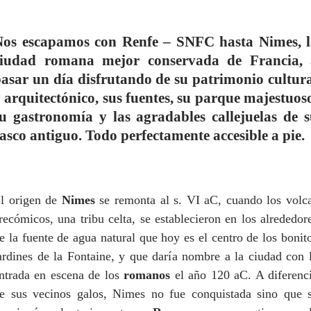
Nos escapamos con Renfe – SNFC hasta Nimes, l
ciudad romana mejor conservada de Francia, 
asar un día disfrutando de su patrimonio cultur
 arquitectónico, sus fuentes, su parque majestuos
u gastronomía y las agradables callejuelas de 
asco antiguo. Todo perfectamente accesible a pie.
l origen de
Nimes
se remonta al s. VI aC, cuando los volc
recómicos, una tribu celta, se establecieron en los alrededor
e la fuente de agua natural que hoy es el centro de los bonit
ardines de la Fontaine, y que daría nombre a la ciudad con 
ntrada en escena de los
romanos
el año 120 aC. A diferenc
e sus vecinos galos, Nimes no fue conquistada sino que 