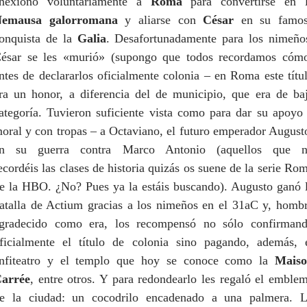
nexionó voluntariamente a
Roma
para convertirse en 
emausa galorromana
y aliarse con
César
en su famo
onquista de la
Galia
. Desafortunadamente para los nimeño
ésar se les «murió» (supongo que todos recordamos cóm
ntes de declararlos oficialmente colonia – en Roma este títu
ra un honor, a diferencia del de municipio, que era de ba
ategoría. Tuvieron suficiente vista como para dar su apoyo
oral y con tropas – a Octaviano, el futuro emperador August
n su guerra contra Marco Antonio (aquellos que 
ecordéis las clases de historia quizás os suene de la serie Ro
e la HBO. ¿No? Pues ya la estáis buscando). Augusto ganó 
atalla de Actium gracias a los nimeños ​​en el 31aC y, homb
gradecido como era, los recompensó no sólo confirman
ficialmente el título de colonia sino pagando, además, 
nfiteatro y el templo que hoy se conoce como la
Mais
arrée
, entre otros. Y para redondearlo les regaló el emble
e la ciudad: un cocodrilo encadenado a una palmera. 