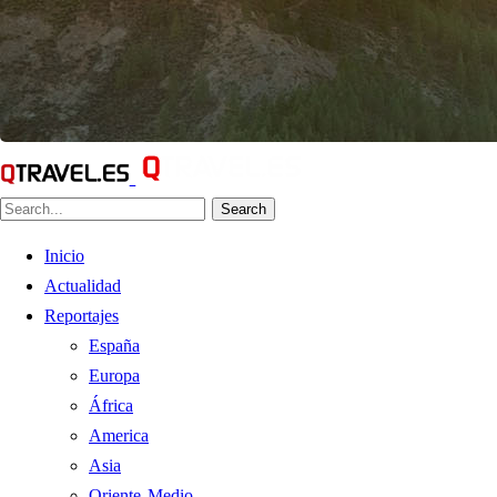
Search
Inicio
Actualidad
Reportajes
España
Europa
África
America
Asia
Oriente Medio