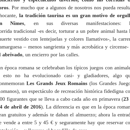
oros
. Por mucho que a algunos de nosotros nos pueda result
hocante,
la tradición taurina es un gran motivo de orgul
en Nimes
, en sus diversas manifestaciones: l
orrida tradicional -es decir, torturar a un pobre animal hasta 
uerte vestido con lentejuelas y colores llamativos-, la carre
amarguesa – menos sangrienta y más acrobática y circense-
l
abrivado
, un encierro por las calles.
n época romana se celebraban los típicos juegos con animal
 esto no ha evolucionado casi- y gladiadores, algo q
conmemoran
Les Grands Jeux Romains
(los Grandes Jueg
omanos), un espectáculo de recreación histórica fidedigna c
00 figurantes que se lleva a cabo cada año en primavera (
23
4 de abril de 2016
). La diferencia es que en la época roma
ran gratuitos y además te daban el almuerzo; ahora la entra
e vende a entre 5 y 45 € y seguramente hay que reservar c