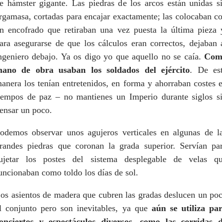
e hámster gigante. Las piedras de los arcos están unidas s
rgamasa, cortadas para encajar exactamente; las colocaban c
n encofrado que retiraban una vez puesta la última pieza 
ara asegurarse de que los cálculos eran correctos, dejaban 
ngeniero debajo. Ya os digo yo que aquello no se caía.
Com
ano de obra usaban los soldados del ejército
. De es
anera los tenían entretenidos, en forma y ahorraban costes 
iempos de paz – no mantienes un Imperio durante siglos s
ensar un poco.
odemos observar unos agujeros verticales en algunas de l
randes piedras que coronan la grada superior. Servían pa
ujetar los postes del sistema desplegable de velas q
uncionaban como toldo los días de sol.
os asientos de madera que cubren las gradas deslucen un po
l conjunto pero son inevitables, ya que
aún se utiliza pa
onciertos y espectáculos diversos, como las corridas 