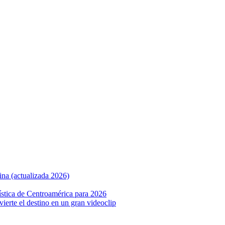
ina (actualizada 2026)
ística de Centroamérica para 2026
nvierte el destino en un gran videoclip