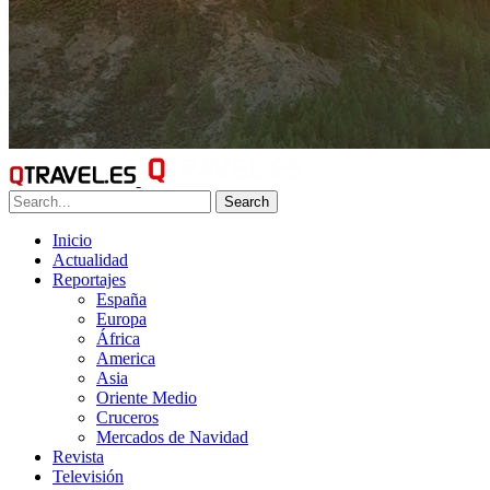
Search
Inicio
Actualidad
Reportajes
España
Europa
África
America
Asia
Oriente Medio
Cruceros
Mercados de Navidad
Revista
Televisión