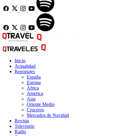
Inicio
Actualidad
Reportajes
España
Europa
África
America
Asia
Oriente Medio
Cruceros
Mercados de Navidad
Revista
Televisión
Radio