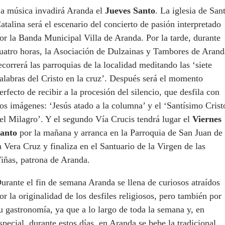
a música invadirá Aranda el
Jueves Santo
. La iglesia de San
atalina será el escenario del concierto de pasión interpretado
or la Banda Municipal Villa de Aranda. Por la tarde, durante
uatro horas, la Asociación de Dulzainas y Tambores de Arand
ecorrerá las parroquias de la localidad meditando las ‘siete
alabras del Cristo en la cruz’. Después será el momento
erfecto de recibir a la procesión del silencio, que desfila con
os imágenes: ‘Jesús atado a la columna’ y el ‘Santísimo Crist
el Milagro’. Y el segundo Vía Crucis tendrá lugar el
Viernes
anto
por la mañana y arranca en la Parroquia de San Juan de
a Vera Cruz y finaliza en el Santuario de la Virgen de las
iñas, patrona de Aranda.
urante el fin de semana Aranda se llena de curiosos atraídos
or la originalidad de los desfiles religiosos, pero también por
u gastronomía, ya que a lo largo de toda la semana y, en
special, durante estos días, en Aranda se bebe la tradicional