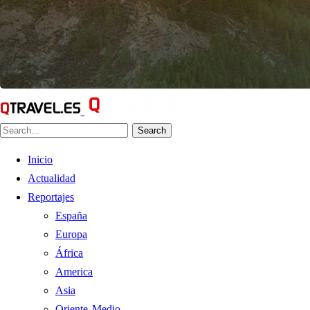
Search
Inicio
Actualidad
Reportajes
España
Europa
África
America
Asia
Oriente Medio