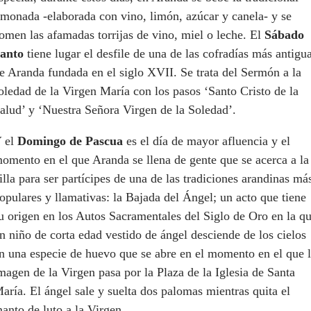
imonada -elaborada con vino, limón, azúcar y canela- y se
omen las afamadas torrijas de vino, miel o leche. El
Sábado
anto
tiene lugar el desfile de una de las cofradías más antigu
e Aranda fundada en el siglo XVII. Se trata del Sermón a la
oledad de la Virgen María con los pasos ‘Santo Cristo de la
alud’ y ‘Nuestra Señora Virgen de la Soledad’.
 el
Domingo de Pascua
es el día de mayor afluencia y el
omento en el que Aranda se llena de gente que se acerca a la
illa para ser partícipes de una de las tradiciones arandinas má
opulares y llamativas: la Bajada del Ángel; un acto que tiene
u origen en los Autos Sacramentales del Siglo de Oro en la q
n niño de corta edad vestido de ángel desciende de los cielos
n una especie de huevo que se abre en el momento en el que 
magen de la Virgen pasa por la Plaza de la Iglesia de Santa
aría. El ángel sale y suelta dos palomas mientras quita el
anto de luto a la Virgen.