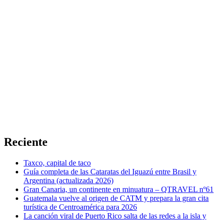
Reciente
Taxco, capital de taco
Guía completa de las Cataratas del Iguazú entre Brasil y
Argentina (actualizada 2026)
Gran Canaria, un continente en minuatura – QTRAVEL nº61
Guatemala vuelve al origen de CATM y prepara la gran cita
turística de Centroamérica para 2026
La canción viral de Puerto Rico salta de las redes a la isla y