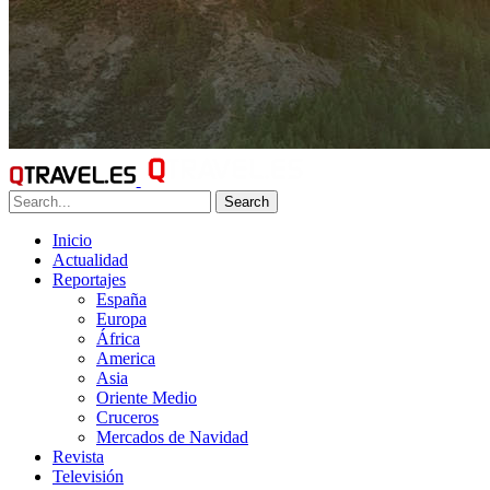
Search
Inicio
Actualidad
Reportajes
España
Europa
África
America
Asia
Oriente Medio
Cruceros
Mercados de Navidad
Revista
Televisión