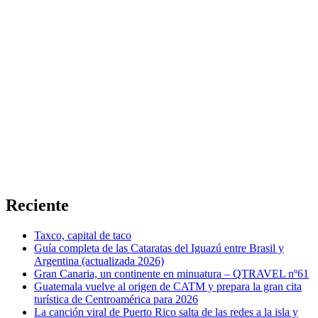
Reciente
Taxco, capital de taco
Guía completa de las Cataratas del Iguazú entre Brasil y
Argentina (actualizada 2026)
Gran Canaria, un continente en minuatura – QTRAVEL nº61
Guatemala vuelve al origen de CATM y prepara la gran cita
turística de Centroamérica para 2026
La canción viral de Puerto Rico salta de las redes a la isla y