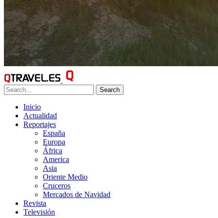
Search
Inicio
Actualidad
Reportajes
España
Europa
África
America
Asia
Oriente Medio
Cruceros
Mercados de Navidad
Revista
Televisión