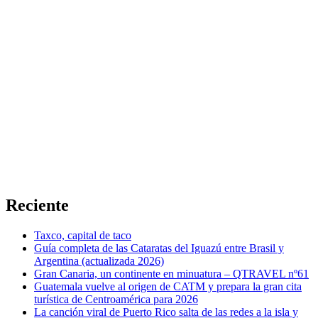
Reciente
Taxco, capital de taco
Guía completa de las Cataratas del Iguazú entre Brasil y
Argentina (actualizada 2026)
Gran Canaria, un continente en minuatura – QTRAVEL nº61
Guatemala vuelve al origen de CATM y prepara la gran cita
turística de Centroamérica para 2026
La canción viral de Puerto Rico salta de las redes a la isla y