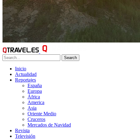
Search
Inicio
Actualidad
Reportajes
España
Europa
África
America
Asia
Oriente Medio
Cruceros
Mercados de Navidad
Revista
Televisión