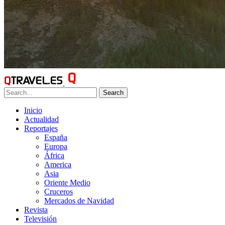
Search
Inicio
Actualidad
Reportajes
España
Europa
África
America
Asia
Oriente Medio
Cruceros
Mercados de Navidad
Revista
Televisión