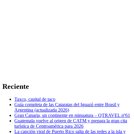
Reciente
Taxco, capital de taco
Guía completa de las Cataratas del Iguazú entre Brasil y
Argentina (actualizada 2026)
Gran Canaria, un continente en minuatura – QTRAVEL nº61
Guatemala vuelve al origen de CATM y prepara la gran cita
turística de Centroamérica para 2026
La canción viral de Puerto Rico salta de las redes a la isla y