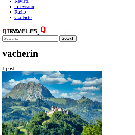
Revista
Televisión
Radio
Contacto
Search
vacherin
1 post