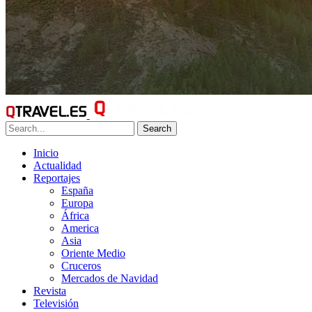
Search
Inicio
Actualidad
Reportajes
España
Europa
África
America
Asia
Oriente Medio
Cruceros
Mercados de Navidad
Revista
Televisión