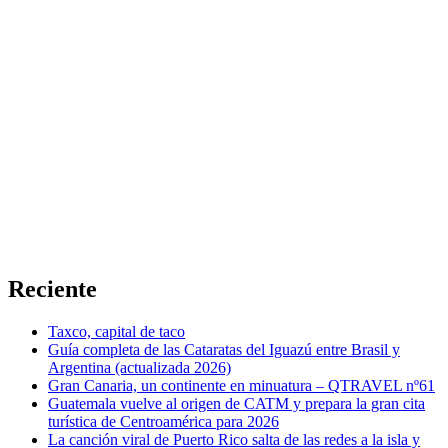
Reciente
Taxco, capital de taco
Guía completa de las Cataratas del Iguazú entre Brasil y
Argentina (actualizada 2026)
Gran Canaria, un continente en minuatura – QTRAVEL nº61
Guatemala vuelve al origen de CATM y prepara la gran cita
turística de Centroamérica para 2026
La canción viral de Puerto Rico salta de las redes a la isla y