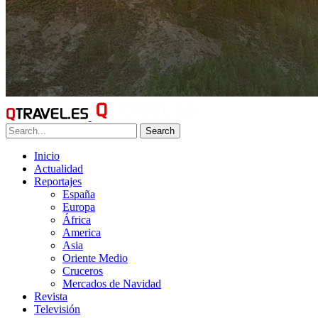
Search
Inicio
Actualidad
Reportajes
España
Europa
África
America
Asia
Oriente Medio
Cruceros
Mercados de Navidad
Revista
Televisión