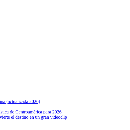
ina (actualizada 2026)
ística de Centroamérica para 2026
nvierte el destino en un gran videoclip