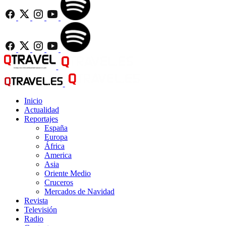
Inicio
Actualidad
Reportajes
España
Europa
África
America
Asia
Oriente Medio
Cruceros
Mercados de Navidad
Revista
Televisión
Radio