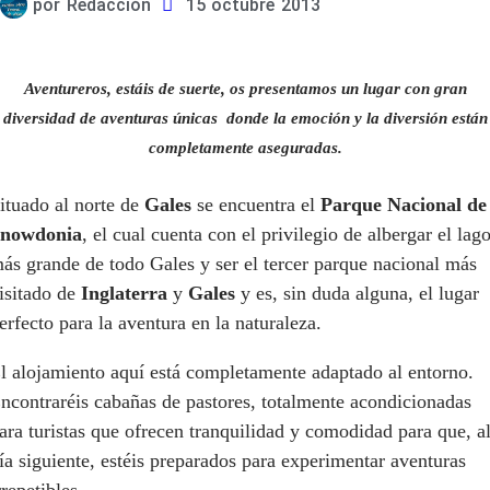
por
Redacción
15 octubre 2013
Aventureros, estáis de suerte, os presentamos un lugar con gran
diversidad de aventuras únicas donde la emoción y la diversión están
completamente aseguradas.
ituado al norte de
Gales
se encuentra el
Parque Nacional de
nowdonia
, el cual cuenta con el privilegio de albergar el lag
ás grande de todo Gales y ser el tercer parque nacional más
isitado de
Inglaterra
y
Gales
y es, sin duda alguna, el lugar
erfecto para la aventura en la naturaleza.
l alojamiento aquí está completamente adaptado al entorno.
ncontraréis cabañas de pastores, totalmente acondicionadas
ara turistas que ofrecen tranquilidad y comodidad para que, a
ía siguiente, estéis preparados para experimentar aventuras
rrepetibles.