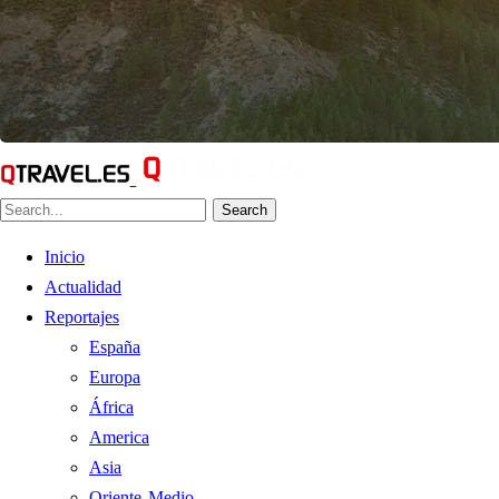
Search
Inicio
Actualidad
Reportajes
España
Europa
África
America
Asia
Oriente Medio