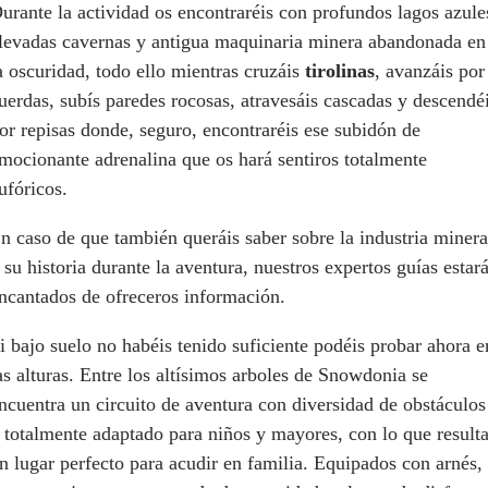
urante la actividad os encontraréis con profundos lagos azule
levadas cavernas y antigua maquinaria minera abandonada en
a oscuridad, todo ello mientras cruzáis
tirolinas
, avanzáis por
uerdas, subís paredes rocosas, atravesáis cascadas y descendé
or repisas donde, seguro, encontraréis ese subidón de
mocionante adrenalina que os hará sentiros totalmente
ufóricos.
n caso de que también queráis saber sobre la industria minera
 su historia durante la aventura, nuestros expertos guías estar
ncantados de ofreceros información.
i bajo suelo no habéis tenido suficiente podéis probar ahora e
as alturas. Entre los altísimos arboles de Snowdonia se
ncuentra un circuito de aventura con diversidad de obstáculos
 totalmente adaptado para niños y mayores, con lo que result
n lugar perfecto para acudir en familia. Equipados con arnés,