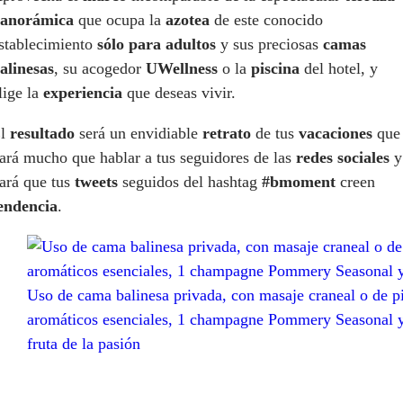
anorámica
que ocupa la
azotea
de este conocido
stablecimiento
sólo para adultos
y sus preciosas
camas
alinesas
, su acogedor
UWellness
o la
piscina
del hotel, y
lige la
experiencia
que deseas vivir.
El
resultado
será un envidiable
retrato
de tus
vacaciones
que
ará mucho que hablar a tus seguidores de las
redes sociales
y
ará que tus
tweets
seguidos del hashtag
#bmoment
creen
endencia
.
Uso de cama balinesa privada, con masaje craneal o de pi
aromáticos esenciales, 1 champagne Pommery Seasonal y 
fruta de la pasión