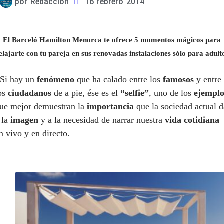
por
Redacción
16 febrero 2014
El Barceló Hamilton Menorca te ofrece 5 momentos mágicos para
elajarte con tu pareja en sus renovadas instalaciones sólo para adult
 Si hay un
fenómeno
que ha calado entre los
famosos
y entre
os
ciudadanos
de a pie, ése es el
“selfie”
, uno de los
ejemplo
ue mejor demuestran la
importancia
que la sociedad actual d
 la
imagen
y a la necesidad de narrar nuestra
vida cotidiana
n vivo y en directo.