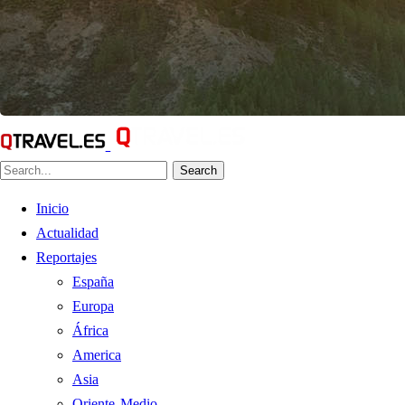
Search
Inicio
Actualidad
Reportajes
España
Europa
África
America
Asia
Oriente Medio