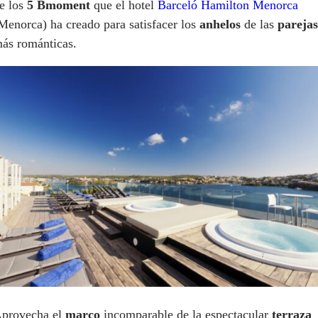
e los
5 Bmoment
que el hotel
Barceló Hamilton Menorca
Menorca) ha creado para satisfacer los
anhelos
de las
parejas
ás románticas.
provecha el
marco
incomparable de la espectacular
terraza