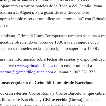
lojamiento en varios hoteles de la Riviera del Corallo (zona
róxima a L’Alguer). Para gozar de este descuento es
mprescindible reservar un billete en “promoción” con Grimald
ines.
simismo, Grimaldi Lines Touroperator también se suma a est
niciativa ofreciendo un bono de 100€ a los pasajeros cuyo
asto en sus hoteles en la isla sea igual o superior a 1500€.
ara más información sobre fechas de salidas y disponibilidad,
r a la web
www.grimaldi-lines.com
o enviar un mail a
eservas@grimaldilogistica.com
o llamar el 902 531 333
íneas regulares de Grimaldi Lines desde Barcelona
os cruise-ferries Cruise Roma y Cruise Barcelona, que cubre
a línea entre Barcelona y
Civitavecchia (Roma)
, salen cada
ía, excepto el domingo, de la Ciudad Condal y de