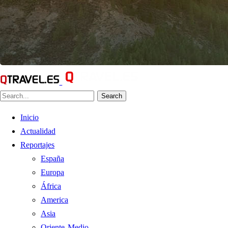
Search
Inicio
Actualidad
Reportajes
España
Europa
África
America
Asia
Oriente Medio