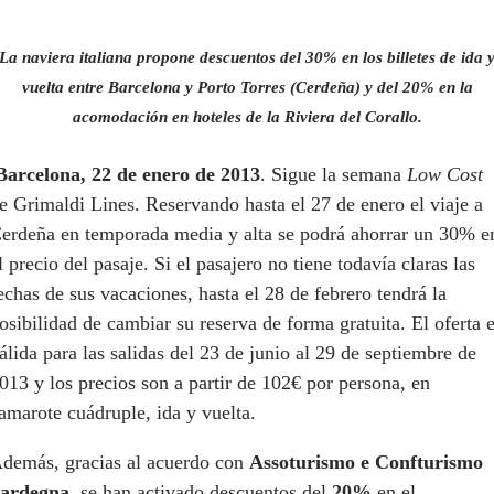
La naviera italiana propone descuentos del 30% en los billetes de ida 
vuelta entre Barcelona y Porto Torres (Cerdeña) y del 20% en la
acomodación en hoteles de la Riviera del Corallo.
Barcelona, 22 de enero de 2013
. Sigue la semana
Low Cost
e Grimaldi Lines. Reservando hasta el 27 de enero el viaje a
erdeña en temporada media y alta se podrá ahorrar un 30% e
l precio del pasaje. Si el pasajero no tiene todavía claras las
echas de sus vacaciones, hasta el 28 de febrero tendrá la
osibilidad de cambiar su reserva de forma gratuita. El oferta 
álida para las salidas del 23 de junio al 29 de septiembre de
013 y los precios son a partir de 102€ por persona, en
amarote cuádruple, ida y vuelta.
demás, gracias al acuerdo con
Assoturismo e Confturismo
ardegna
, se han activado descuentos del
20%
en el