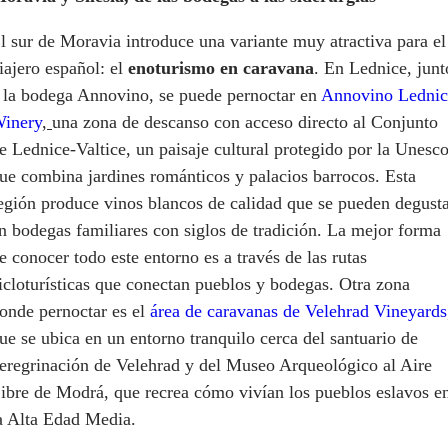
l sur de Moravia introduce una variante muy atractiva para el
iajero español: el
enoturismo en caravana
. En Lednice, junt
 la bodega Annovino, se puede pernoctar en
Annovino Lednic
inery
,
una zona de descanso con acceso directo al Conjunto
e Lednice-Valtice, un paisaje cultural protegido por la Unesc
ue combina jardines románticos y palacios barrocos. Esta
egión produce vinos blancos de calidad que se pueden degust
n bodegas familiares con siglos de tradición. La mejor forma
e conocer todo este entorno es a través de las rutas
icloturísticas que conectan pueblos y bodegas. Otra zona
onde pernoctar es el
área de caravanas de Velehrad Vineyards
ue se ubica en un entorno tranquilo cerca del santuario de
eregrinación de Velehrad y del Museo Arqueológico al Aire
ibre de Modrá, que recrea cómo vivían los pueblos eslavos e
a Alta Edad Media.