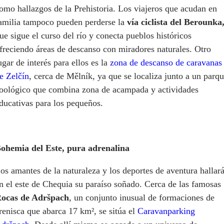
omo hallazgos de la Prehistoria. Los viajeros que acudan en
amilia tampoco pueden perderse la
vía ciclista del Berounka
ue sigue el curso del río y conecta pueblos históricos
freciendo áreas de descanso con miradores naturales. Otro
ugar de interés para ellos es la
zona de descanso de caravanas
e Zelčín
, cerca de Mělník, ya que se localiza junto a un parq
oológico que combina zona de acampada y actividades
ducativas para los pequeños.
ohemia del Este, pura adrenalina
os amantes de la naturaleza y los deportes de aventura hallar
n el este de Chequia su paraíso soñado. Cerca de las famosas
ocas de Adršpach
, un conjunto inusual de formaciones de
renisca que abarca 17 km², se sitúa el
Caravanparking