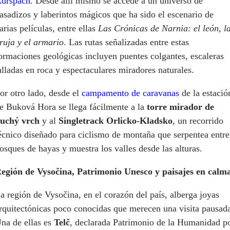
dršpach
. Desde allí mismo se accede a un universo de
asadizos y laberintos mágicos que ha sido el escenario de
arias películas, entre ellas
Las Crónicas de Narnia: el león, l
ruja y el armario
. Las rutas señalizadas entre estas
ormaciones geológicas incluyen puentes colgantes, escaleras
alladas en roca y espectaculares miradores naturales.
or otro lado, desde el
campamento de caravanas
de la estació
e Buková Hora se llega fácilmente a la
torre mirador de
uchý vrch
y al
Singletrack Orlicko-Kladsko
, un recorrido
écnico diseñado para ciclismo de montaña que serpentea entre
osques de hayas y muestra los valles desde las alturas.
egión de Vysočina, Patrimonio Unesco y paisajes en calm
a región de Vysočina, en el corazón del país, alberga joyas
rquitectónicas poco conocidas que merecen una visita pausad
na de ellas es
Telč
, declarada Patrimonio de la Humanidad p