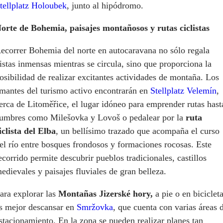
tellplatz Holoubek
, junto al hipódromo.
orte de Bohemia, paisajes montañosos y rutas ciclistas
ecorrer Bohemia del norte en autocaravana no sólo regala
istas inmensas mientras se circula, sino que proporciona la
osibilidad de realizar excitantes actividades de montaña. Los
mantes del turismo activo encontrarán en
Stellplatz Velemín
,
erca de Litoměřice, el lugar idóneo para emprender rutas hast
umbres como Milešovka y Lovoš o pedalear por la
ruta
iclista del Elba
, un bellísimo trazado que acompaña el curso
el río entre bosques frondosos y formaciones rocosas. Este
ecorrido permite descubrir pueblos tradicionales, castillos
edievales y paisajes fluviales de gran belleza.
ara explorar las
Montañas Jizerské hory,
a pie o en bicicleta
s mejor descansar en
Smržovka
, que cuenta con varias áreas 
stacionamiento. En la zona se pueden realizar planes tan