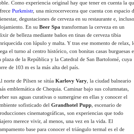
oble. Como experiencia original hay que tener en cuenta la q
frece
Purkmistr
, una microcervecera que cuenta con espacio 
ienestar, degustaciones de cerveza en su restaurante e, incluso
lojamiento. En su
Beer Spa
transforman la cerveza en un
lixir de belleza mediante baños en tinas de cerveza tibia
nriquecida con lúpulo y malta. Y tras ese momento de relax, l
lega el turno al centro histórico, con bonitas casas burguesas 
a plaza de la República y la Catedral de San Bartolomé, cuya
orre de 103 m es la más alta del país.
l norte de Pilsen se sitúa
Karlovy Vary
, la ciudad balneario
ás emblemática de Chequia. Caminar bajo sus columnatas,
eber sus aguas curativas o sumergirse en ellas y conocer el
mbiente sofisticado del
Grandhotel Pupp
, escenario de
roducciones cinematográficas, son experiencias que todo
iajero merece vivir, al menos, una vez en la vida. El
ampamento base para conocer el triángulo termal es el de