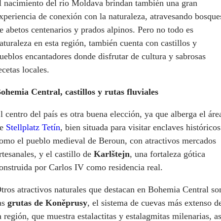
l nacimiento del río Moldava brindan también una gran
xperiencia de conexión con la naturaleza, atravesando bosque
e abetos centenarios y prados alpinos. Pero no todo es
aturaleza en esta región, también cuenta con castillos y
ueblos encantadores donde disfrutar de cultura y sabrosas
ecetas locales.
ohemia Central, castillos y rutas fluviales
l centro del país es otra buena elección, ya que alberga el áre
de
Stellplatz Tetín
, bien situada para visitar enclaves históricos
omo el pueblo medieval de Beroun, con atractivos mercados
rtesanales, y el castillo de
Karlštejn
, una fortaleza gótica
onstruida por Carlos IV como residencia real.
tros atractivos naturales que destacan en Bohemia Central so
as
grutas de Koněprusy
, el sistema de cuevas más extenso d
a región, que muestra estalactitas y estalagmitas milenarias, as