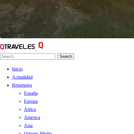
Search
Inicio
Actualidad
Reportajes
España
Europa
África
America
Asia
Oriente Medio