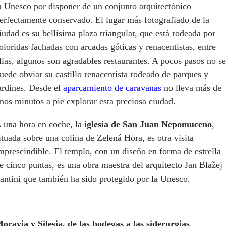
a Unesco por disponer de un conjunto arquitectónico
erfectamente conservado. El lugar más fotografiado de la
iudad es su bellísima plaza triangular, que está rodeada por
oloridas fachadas con arcadas góticas y renacentistas, entre
llas, algunos son agradables restaurantes. A pocos pasos no se
uede obviar su castillo renacentista rodeado de parques y
ardines. Desde el
aparcamiento de caravanas
no lleva más de
nos minutos a pie explorar esta preciosa ciudad.
 una hora en coche, la
iglesia de San Juan Nepomuceno
,
ituada sobre una colina de Zelená Hora, es otra visita
mprescindible. El templo, con un diseño en forma de estrella
e cinco puntas, es una obra maestra del arquitecto Jan Blažej
antini que también ha sido protegido por la Unesco.
oravia y Silesia, de las bodegas a las siderurgias