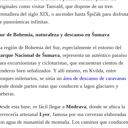
riginales como visitar Tanvald, que dispone de un tren
remallera del siglo XIX, o ascender hasta Špičák para disfruta
e panorámicas infinitas.
ur de Bohemia, naturaleza y descanso en Šumava
a región de Bohemia del Sur, especialmente el entorno del
arque Nacional de
Šumava
, representa un auténtico paraíso
ara excursionistas y cicloturistas, que encuentran cientos de
enderos bien señalizados. Y allí mismo, en Kvilda, entre
osques milenarios, se sitúa un
área de descanso de caravanas
esde donde parten rutas que conducen a lagos glaciares y
urberas.
esde esta base, es fácil llegar a
Modrava
, donde se ubica la
ervecería artesanal
Lyer
, famosa por sus cervezas elaboradas
on agua de manantial de montaña. Los caminos que conduce