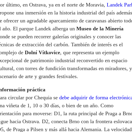
or último, en Ostrava, ya en el norte de Moravia,
Landek Par
ropone una inmersión en la historia industrial del país ademá
e ofrecer un agradable aparcamiento de caravanas abierto tod
l año. El parque Landek alberga un
Museo de la Minería
onde se pueden recorrer galerías originales y conocer las
écnicas de extracción del carbón. También de interés es el
omplejo de
Dolní Vítkovice
, que representa un ejemplo
xcepcional de patrimonio industrial reconvertido en espacio
ultural, con torres de fundición transformadas en miradores, y
scenario de arte y grandes festivales.
nformación práctica
ara circular por Chequia se
debe adquirir de forma electrónic
na viñeta de 1, 10 o 30 días, o bien de un año. Como
rientación para moverse: D1, la ruta principal de Praga a Brn
igue hacia Ostrava. D2, conecta Brno con la frontera eslovaca
5, de Praga a Pilsen y más allá hacia Alemania. La velocidad