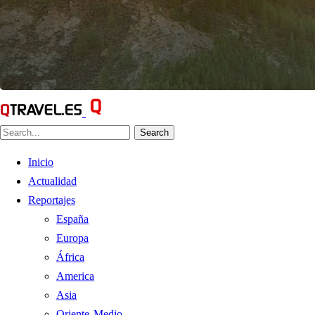
Search
Inicio
Actualidad
Reportajes
España
Europa
África
America
Asia
Oriente Medio