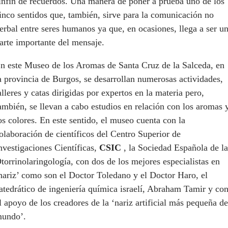
infín de recuerdos. Una manera de poner a prueba uno de los
inco sentidos que, también, sirve para la comunicación no
erbal entre seres humanos ya que, en ocasiones, llega a ser u
arte importante del mensaje.
n este Museo de los Aromas de Santa Cruz de la Salceda, en
a provincia de Burgos, se desarrollan numerosas actividades,
alleres y catas dirigidas por expertos en la materia pero,
ambién, se llevan a cabo estudios en relación con los aromas 
os colores. En este sentido, el museo cuenta con la
olaboración de científicos del Centro Superior de
nvestigaciones Científicas,
CSIC
, la Sociedad Española de la
torrinolaringología, con dos de los mejores especialistas en
nariz’ como son el Doctor Toledano y el Doctor Haro, el
atedrático de ingeniería química israelí, Abraham Tamir y co
l apoyo de los creadores de la ‘nariz artificial más pequeña de
undo’.