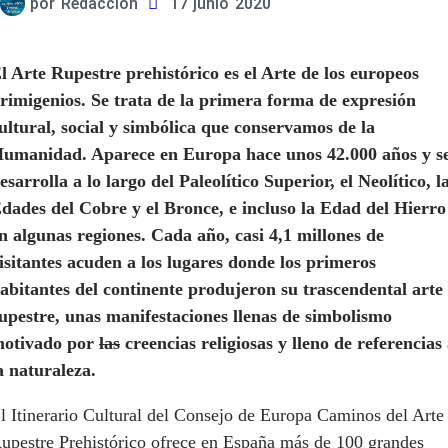
por
Redacción
17 junio 2020
l Arte Rupestre prehistórico es el Arte de los europeos
rimigenios. Se trata de la primera forma de expresión
ultural, social y simbólica que conservamos de la
umanidad. Aparece en Europa hace unos 42.000 años y s
esarrolla a lo largo del Paleolítico Superior, el Neolítico, l
dades del Cobre y el Bronce, e incluso la Edad del Hierro
n algunas regiones. Cada año, casi 4,1 millones de
isitantes acuden a los lugares donde los primeros
abitantes del continente produjeron su trascendental arte
upestre, unas manifestaciones llenas de simbolismo
otivado por
las
creencias religiosas y lleno de referencias
a naturaleza.
l Itinerario Cultural del Consejo de Europa Caminos del Arte
upestre Prehistórico ofrece en España más de 100 grandes