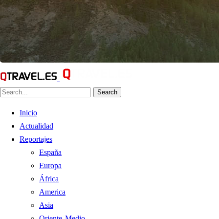
Search
Inicio
Actualidad
Reportajes
España
Europa
África
America
Asia
Oriente Medio