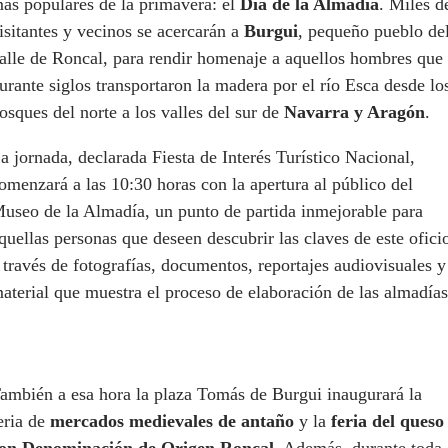
ás populares de la primavera: el
Día de la Almadía
. Miles d
isitantes y vecinos se acercarán a
Burgui
, pequeño pueblo de
alle de Roncal, para rendir homenaje a aquellos hombres que
urante siglos transportaron la madera por el río Esca desde lo
osques del norte a los valles del sur de
Navarra y Aragón
.
a jornada, declarada Fiesta de Interés Turístico Nacional,
omenzará a las 10:30 horas con la apertura al público del
useo de la Almadía, un punto de partida inmejorable para
quellas personas que deseen descubrir las claves de este ofici
 través de fotografías, documentos, reportajes audiovisuales y
aterial que muestra el proceso de elaboración de las almadías
ambién a esa hora la plaza Tomás de Burgui inaugurará la
eria de
mercados medievales de antaño
y la
feria del queso
on Denominación de Origen Roncal
. Además, durante toda