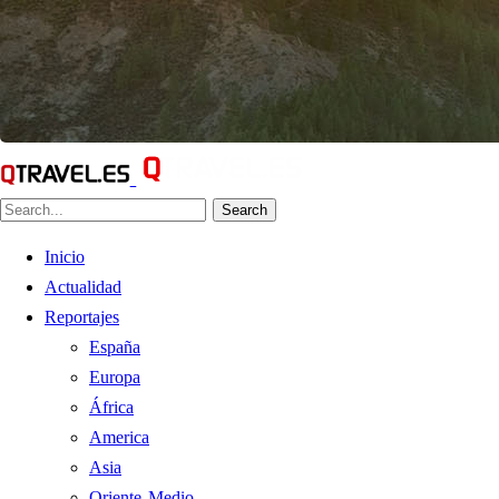
Search
Inicio
Actualidad
Reportajes
España
Europa
África
America
Asia
Oriente Medio