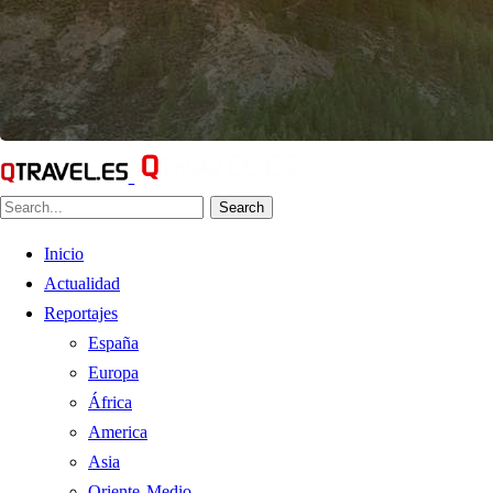
Search
Inicio
Actualidad
Reportajes
España
Europa
África
America
Asia
Oriente Medio