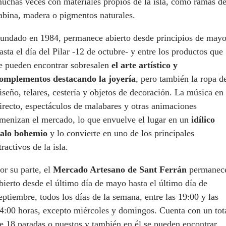
uchas veces con materiales propios de la isla, como ramas d
abina, madera o pigmentos naturales.
undado en 1984, permanece abierto desde principios de may
asta el día del Pilar -12 de octubre- y entre los productos que
e pueden encontrar sobresalen
el arte artístico y
omplementos destacando la joyería
, pero también la ropa d
iseño, telares, cestería y objetos de decoración. La música en
irecto, espectáculos de malabares y otras animaciones
menizan el mercado, lo que envuelve el lugar en un
idílico
alo bohemio
y lo convierte en uno de los principales
tractivos de la isla.
or su parte, el
Mercado Artesano de Sant Ferrán
permanec
bierto desde el último día de mayo hasta el último día de
eptiembre, todos los días de la semana, entre las 19:00 y las
4:00 horas, excepto miércoles y domingos. Cuenta con un tot
e 18 paradas o puestos y también en él se pueden encontrar