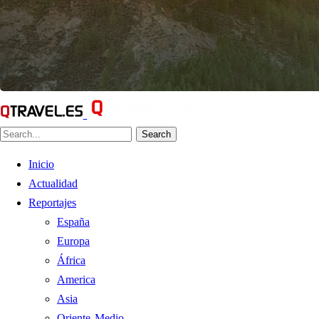
Search
Inicio
Actualidad
Reportajes
España
Europa
África
America
Asia
Oriente Medio