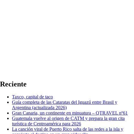
Reciente
Taxco, capital de taco
Guía completa de las Cataratas del Iguazú entre Brasil y
Argentina (actualizada 2026)
Gran Canaria, un continente en minuatura – QTRAVEL nº61
Guatemala vuelve al origen de CATM y prepara la gran cita
turística de Centroamérica para 2026
La canción viral de Puerto Rico salta de las redes a la isla y