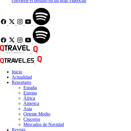
convierte el destino en un gran videoclip
Inicio
Actualidad
Reportajes
España
Europa
África
America
Asia
Oriente Medio
Cruceros
Mercados de Navidad
Revista