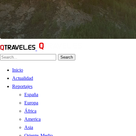
Search
Inicio
Actualidad
Reportajes
España
Europa
África
America
Asia
Oriente Medio