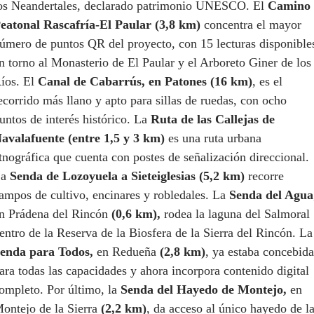
os Neandertales, declarado patrimonio UNESCO. El
Camino
eatonal Rascafría-El Paular (3,8 km)
concentra el mayor
úmero de puntos QR del proyecto, con 15 lecturas disponible
n torno al Monasterio de El Paular y el Arboreto Giner de los
íos. El
Canal de Cabarrús, en Patones (16 km)
, es el
ecorrido más llano y apto para sillas de ruedas, con ocho
untos de interés histórico. La
Ruta de las Callejas de
avalafuente (entre 1,5 y 3 km)
es una ruta urbana
tnográfica que cuenta con postes de señalización direccional.
La
Senda de Lozoyuela a Sieteiglesias (5,2 km)
recorre
ampos de cultivo, encinares y robledales. La
Senda del Agua
n Prádena del Rincón
(0,6 km),
rodea la laguna del Salmoral
entro de la Reserva de la Biosfera de la Sierra del Rincón. La
enda para Todos,
en Redueña
(2,8 km)
, ya estaba concebida
ara todas las capacidades y ahora incorpora contenido digital
ompleto. Por último, la
Senda del Hayedo de Montejo,
en
ontejo de la Sierra
(2,2 km)
, da acceso al único hayedo de l