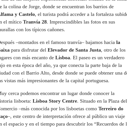
e la colina de Jorge, donde se encuentran los barrios de
lfama y Castelo
, el turista podrá acceder a la fortaleza subid
n el mítico
Tranvía 28
. Imprescindibles las fotos en sus
urallas con los típicos cañones.
espués –montados en el famoso tranvía– bajamos hacia
la
aixa
para disfrutar del
Elevador de Santa Justa
, otro de los
ugares con más encanto de
Lisboa
. El paseo es un verdadero
ujo en esta época del año, ya que conecta la parte baja de la
iudad con el Barrio Alto, desde donde se puede obtener una d
as vistas más impresionantes de la capital portuguesa.
uy cerca podemos encontrar un lugar donde conocer la
istoria lisboeta:
Lisboa Story Centre
. Situado en la Plaza del
omercio –más conocida por los lisboetas como
Terreiro do
aço
–, este centro de interpretación ofrece al público un viaje
n el espacio y en el tiempo para descubrir los “Recuerdos de 