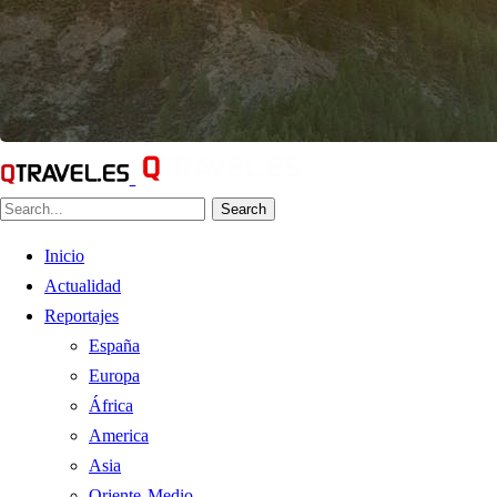
Search
Inicio
Actualidad
Reportajes
España
Europa
África
America
Asia
Oriente Medio