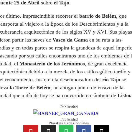
uente 25 de Abril
sobre
el Tajo
.
or último, imprescindible recorrer el
barrio de Belém
, que
ransporta al viajero a la Época de los Descubrimientos y a la
xuberancia arquitectónica de los siglos XV y XVI. Sus playas
ieron partir las naves de
Vasco da Gama
en su ruta a las
ndias y en todas partes se respira la grandeza de aquel imperio
aseando por sus calles encontramos uno de los emblemas de 
iudad,
el Monasterio de los Jerónimos
, de gran excelencia
rquitectónica debido a la mezcla de los estilos gótico tardío y
el renacimiento. Justo en la desembocadura del
río Tajo
se
leva
la Torre de Belém
, un antiguo punto defensivo de la
iudad que a día de hoy se ha convertido en símbolo de
Lisbo
Publicidad
Publicidad
Nuestras Redes Sociales