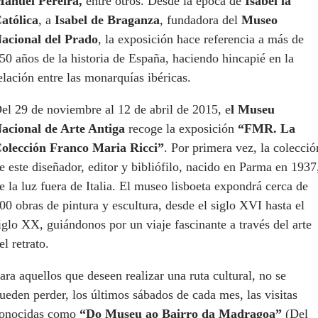
anuel Pereira,
entre otros. Desde la época de
Isabel la
atólica
, a
Isabel de Braganza
, fundadora del
Museo
acional del Prado
, la exposición hace referencia a más de
50 años de la historia de España, haciendo hincapié en la
elación entre las monarquías ibéricas.
el 29 de noviembre al 12 de abril de 2015, e
l Museu
acional de Arte Antiga
recoge la exposición
“FMR. La
olección Franco Maria Ricci”
. Por primera vez, la colecció
e este diseñador, editor y bibliófilo, nacido en Parma en 1937
e la luz fuera de Italia. El museo lisboeta expondrá cerca de
00 obras de pintura y escultura, desde el siglo XVI hasta el
iglo XX, guiándonos por un viaje fascinante a través del arte
el retrato.
ara aquellos que deseen realizar una ruta cultural, no se
ueden perder, los últimos sábados de cada mes, las visitas
onocidas como
“Do Museu ao Bairro da Madragoa”
(Del