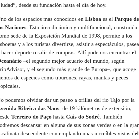
iudad”, desde su fundación hasta el día de hoy.
no de los espacios más conocidos en
Lisboa
es el
Parque de
as Naciones
. Esta área dinámica y multifuncional, construida
omo sede de la Exposición Mundial de 1998, permite a los
isboetas y a los turistas divertirse, asistir a espectáculos, pasea
 hacer deporte o salir de compras. Allí podemos encontrar
el
ceanário
–el segundo mejor acuario del mundo, según
ripAdvisor, y el segundo más grande de Europa–, que acoge
ientos de especies como tiburones, rayas, mantas y peces
ropicales.
o podemos olvidar dar un paseo a orillas del río Tajo por la
venida Ribeira das Naus
, de 19 kilómetros de extensión,
esde
Terreiro do Paço
hasta
Cais do Sodré
. También
odremos descansar en alguna de sus zonas verdes o en la gra
scalinata descendente contemplando unas increíbles vistas d
el