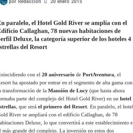
por
Redacción
20 enero 2015
n paralelo, el Hotel Gold River se amplía con el
dificio Callaghan, 78 nuevas habitaciones de
erfil Deluxe, la categoría superior de los hoteles 4
strellas del Resort
oincidiendo con el
20 aniversario
de
PortAventura
, el
esort ha apostado por entrar en el segmento de alta gama con
a transformación de la
Mansión de Lucy
(que hasta ahora
ormaba parte del complejo del Hotel Gold River) en un
hotel
strellas
, que será
el primero del Resort
. En paralelo, el hote
old River se ampliará con el edificio Callaghan, de 78
abitaciones Deluxe, lo que convertirá a este establecimiento 
l más grande del complejo. La inversión en estos dos