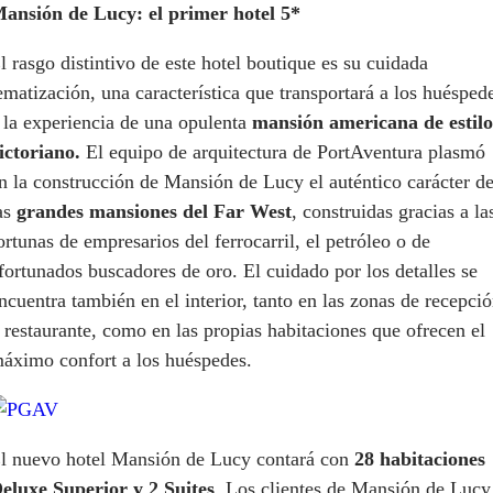
ansión de Lucy: el primer hotel 5*
l rasgo distintivo de este hotel boutique es su cuidada
ematización, una característica que transportará a los huésped
 la experiencia de una opulenta
mansión americana de estilo
ictoriano.
El equipo de arquitectura de PortAventura plasmó
n la construcción de Mansión de Lucy el auténtico carácter d
as
grandes mansiones del Far West
, construidas gracias a la
ortunas de empresarios del ferrocarril, el petróleo o de
fortunados buscadores de oro. El cuidado por los detalles se
ncuentra también en el interior, tanto en las zonas de recepcio
 restaurante, como en las propias habitaciones que ofrecen el
áximo confort a los huéspedes.
l nuevo hotel Mansión de Lucy contará con
28 habitaciones
eluxe Superior y 2 Suites
. Los clientes de Mansión de Lucy