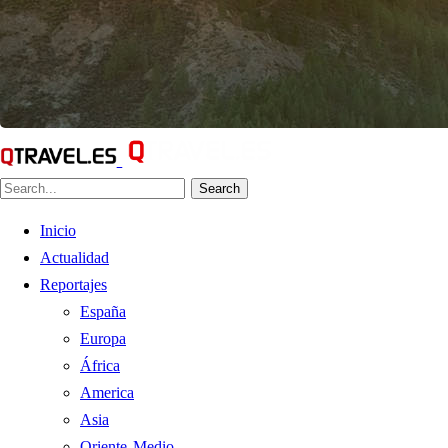
Search
Inicio
Actualidad
Reportajes
España
Europa
África
America
Asia
Oriente Medio